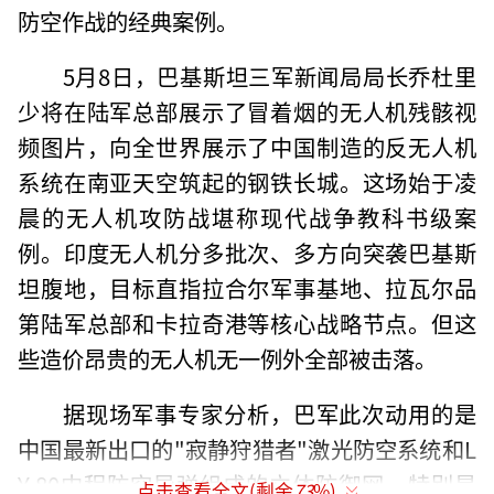
防空作战的经典案例。
5月8日，巴基斯坦三军新闻局局长乔杜里
少将在陆军总部展示了冒着烟的无人机残骸视
频图片，向全世界展示了中国制造的反无人机
系统在南亚天空筑起的钢铁长城。这场始于凌
晨的无人机攻防战堪称现代战争教科书级案
例。印度无人机分多批次、多方向突袭巴基斯
坦腹地，目标直指拉合尔军事基地、拉瓦尔品
第陆军总部和卡拉奇港等核心战略节点。但这
些造价昂贵的无人机无一例外全部被击落。
据现场军事专家分析，巴军此次动用的是
中国最新出口的"寂静狩猎者"激光防空系统和L
Y-80中程防空导弹组成的立体防御网。特别是
点击查看全文(剩余
73
%)