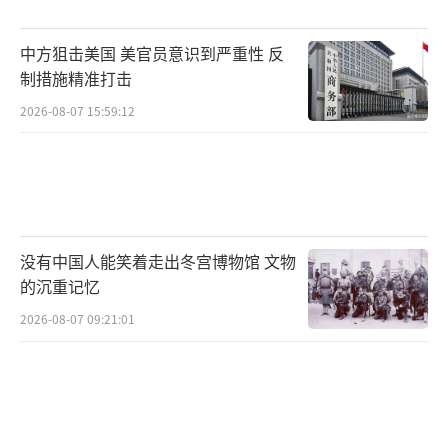
层钢板。单次发射成本不到1美元，真正实现
中方狙击美国 美官员意识到严重性 反
了"用白菜价打黄金目标"。LY-80N野战防空系
制措施精准打击
统采用相控阵雷达+垂直发射技术，对无人机这
2026-08-07 15:59:12
类低慢小目标的探测距离达120公里，可同时引
导12枚导弹拦截6个目标。JY-27A反隐身雷达对
隐形目标的探测能力独步全球，虽然此次未直
接参战，但它构建的预警网络为整个拦截体系
提供了关键情报支撑。这些装备全部实现"中国
没有中国人能笑着走出冬宫博物馆 文物
芯片+中国算法"的百分百自主可控。
的沉重记忆
2026-08-07 09:21:01
这场无人机攻防战背后藏着不容忽视的地
缘政治信号：中巴防务合作已进入"智能共
享"新阶段，双方正在构建覆盖情报、指挥、火
力的全域作战体系。据悉，此次参战的防空系