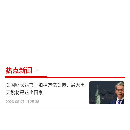
能武器，能在复杂电磁环境下精准识别敌我目
标。此次拦截成本最低的仅需几千元电费，而
印度损失的无人机总价值超过2亿美元。此外，
防空作战模式发生革命性变化，以往需要层层
拦截的防空体系现在通过"侦-控-打-评"一体化
系统实现秒级反应。整个过程如同电子游戏般
行云流水。最重要的是，这场较量彻底打破
了"无人机无敌论"。过去十年，从纳卡冲突到
热点新闻
俄乌战场，无人机似乎成了战场主宰，但中国
美国财长逼宫，扣押万亿美债，最大黑
用硬核科技证明：矛与盾的博弈永无止境。
天鹅将是这个国家
让印度无人机有来无回的神器有多厉
2026-08-07 14:25:38
害？"寂静狩猎者"激光系统是全球首款实现实
战部署的激光防空装备，可在6秒内锁定目标，
发射功率高达30-100千瓦，能在800米外烧穿5