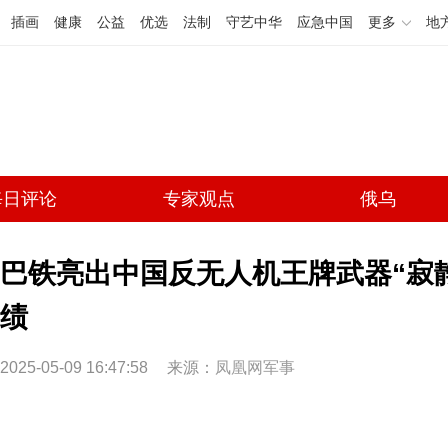
插画
健康
公益
优选
法制
守艺中华
应急中国
更多
地
每日评论
专家观点
俄乌
巴铁亮出中国反无人机王牌武器“寂静狩
绩
2025-05-09 16:47:58
来源：
凤凰网军事