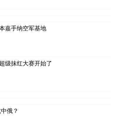
日本嘉手纳空军基地
，超级抹红大赛开始了
抗中俄？