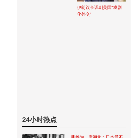
伊朗议长讽刺美国“戏剧
化外交”
24小时热点
张维为、唐湘龙：日本最不