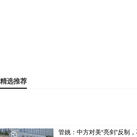
精选推荐
管姚：中方对美“亮剑”反制