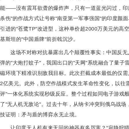
能——没有震耳欲聋的爆炸声，只有一道蓝光闪过，印
杀伤"的作战方式让号称"南亚第一军事强国"的印度颜
引进的"苍鹭TP"改进型，这种单价超2000万美元的
基斯坦的"中国盾牌"前折戟沉沙。
这场不对称对抗暴露出几个颠覆性事实：中国反无
弹的"大炮打蚊子"，我国出口的"天网"系统融合了量
磁环境下精准识别敌我目标。此次拦截成本最低的仅需
2亿美元。此外，防空作战模式发生革命性变化，以往需
评"一体化系统实现秒级反应。整个过程如同电子游戏
了"无人机无敌论"。过去十年，从纳卡冲突到俄乌战
技证明：矛与盾的博弈永无止境。
让印度无人机有来无回的神器有多厉害？"寂静狩