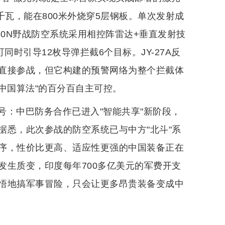
0千瓦，能在800米外烧穿5层钢板。单次发射成
-80N野战防空系统采用相控阵雷达+垂直发射技
时引导12枚导弹拦截6个目标。JY-27A反
直接参战，但它构建的预警网络为整个拦截体
中国算法"的百分百自主可控。
号：中巴防务合作已进入"智能共享"新阶段，
据悉，此次参战的防空系统已与中方"北斗"系
序，性价比更高、适应性更强的中国装备正在
发生质变，印度每年700多亿美元的军费开支
悟地搞军事冒险，只会让更多昂贵装备变成中