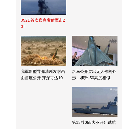
052D首次官宣发射鹰击2
0！
我军新型导弹清晰发射画
洛马公开展出无人僚机外
面首度公开 穿深可达10
形，和歼-50高度相似
米
第13艘055大驱开始试航