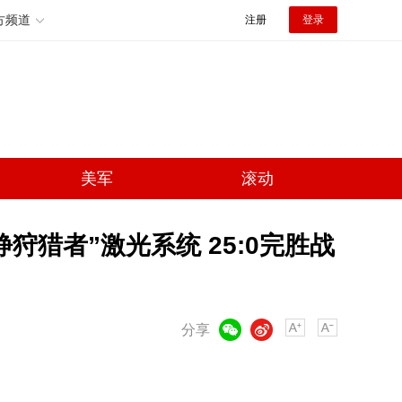
方频道
注册
登录
美军
滚动
猎者”激光系统 25:0完胜战
微信
微博
分享