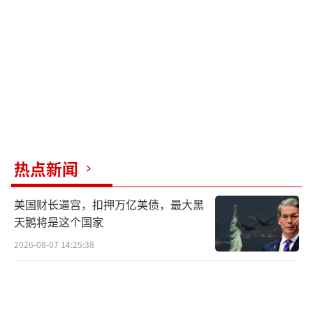
秒计，干扰窗口极小。如果PL-15使用了频率捷
变、低可探测性的导引波段，再辅以地面和空
中双向数据链修正航迹，那么Spectra这类
以“战斗机自保”为核心的系统便无法构成真
正意义上的防护。
因此，Spectra面对的不是一枚导弹，而是
一个覆盖百公里、动态变化的空中伏击链路。S
热点新闻
pectra的最大优势是在电磁态势已知、威胁方
向明确的前提下调配资源，在正面战场中发挥
美国财长逼宫，扣押万亿美债，最大黑
主动干扰与欺骗作用。但这场战斗从一开始就
天鹅将是这个国家
是巴方设定的信息不对称战局。印度空军或许
2026-08-07 14:25:38
直到第一架阵风被击中，才意识到自己已被包
围在一个电子火力网中。这不是Spectra技术失
败，而是它在面对一个中式体系压制对手时策