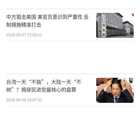
略性地被废掉了。
中方狙击美国 美官员意识到严重性 反
PL-15能打出关键战果，靠的不仅是导弹性
制措施精准打击
能，更是巴基斯坦空军一次精心设计的“空域
2026-08-07 15:59:12
设伏”。此次作战并非临时应变，而是一次具
有高度计划性的体系打击。根据多名巴基斯坦
议员与消息人士确认，击落阵风战机的是歼-10
C战斗机发射的PL-15导弹。这意味着，歼-10C
台湾一天“不独”，大陆一天“不
不仅承担了搜索与目标指引任务，还是整个打
统”？揭穿民进党最核心的盘算
击链中的核心火力平台。它所携带的有源相控
2026-08-08 10:47:51
阵雷达与数据链系统使其具备在复杂电磁环境
中独立完成“发现-瞄准-发射”的闭环能力。
与此同时，枭龙Block Ⅲ则可能执行了更
具战术弹性的辅助任务：牵制印方空域、实施