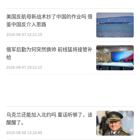
国“中式攻势空军作战体系”的一次小试牛
刀。PL-15、歼-10C与预警系统的协同，正在演
美国反航母新战术抄了中国的作业吗 借
鉴中国反介入思路
示一种不同于西式“单机性能主导”的战斗逻
辑。未来，世界各国或许不得不重新评估中国
2026-08-07 22:21:19
空军在远程制空、信息主导与体系作战方面的
俄军后勤为何突然换帅 前线猛将接管补
真正实力。而PL-15也终于不再只是航展上的模
给
型与数据，而是真正走进了实战记录本，走进
2026-08-07 20:22:15
了对手飞行员的心理阴影里。
（责任编辑：于浩淙 zx0
176）
乌克兰还能加入北约吗 童话听够了，该
醒醒了。
2026-08-08 13:24:48