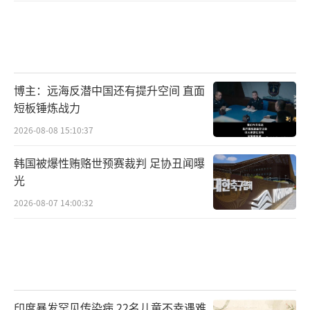
博主：远海反潜中国还有提升空间 直面
短板锤炼战力
2026-08-08 15:10:37
韩国被爆性贿赂世预赛裁判 足协丑闻曝
光
2026-08-07 14:00:32
印度暴发罕见传染病 22名儿童不幸遇难