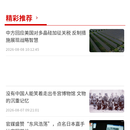
诱导扰动、压缩阵风的可行动作空间，为歼-10
精彩推荐
C营造干净的发射窗口；F-16提供战术补位，预
警机ZDK-03维持战场态势感知，地面防空力量
中方回应美国对多晶硅加征关税 反制措
则构成远中近一体的封锁网。更关键的是，这
施展现战略智慧
并不只是一次空空交火，而是一次空地联合、
2026-08-08 10:12:45
节奏高度控制的战场伏击。HQ-9等中远程防空
导弹极可能前推部署，封锁印军支援方向与回
避路径，为空中“打击编队”提供纵深依托，
也让印度战机在入场一刻起就陷入压迫态势。
没有中国人能笑着走出冬宫博物馆 文物
在这套体系打击下，单一机型的电子战优
的沉重记忆
势根本无从施展。Spectra系统不是失灵，而是
2026-08-07 09:21:01
无从响应。中国的PL-15和印度阵风战机M88发
官媒盛赞“东风浩荡”，点名日本嘉手
动机残骸成为印巴空战的铁证，让印度无法否