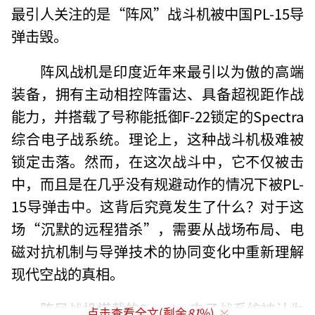
最引人关注的是“阵风”战斗机被中国PL-15导
弹击毁。
阵风战机是印度近年来最引以为傲的高端
装备，拥有主动相控阵雷达、具备超视距作战
能力，并搭载了号称能抵御F-22锁定的Spectra
综合电子战系统。理论上，这种战斗机极难被
锁定击落。然而，在这次战斗中，它不仅被击
中，而且是在几乎没有规避动作的情况下被PL-
15导弹击中。这背后究竟发生了什么？对于这
场“沉默的远程猎杀”，需要从战场布局、电
磁对抗机制与导弹技术的协同变化中重新理解
现代空战的真相。
阵风战机搭载的Spectra电子战系统被认为
点击查看全文(剩余
81
%)