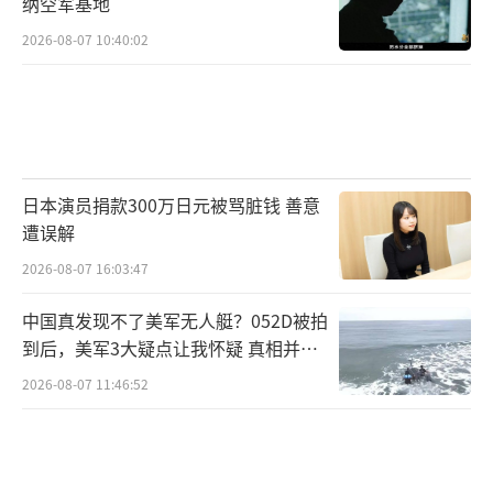
纳空军基地
认。
2026-08-07 10:40:02
很多人或许会对这场战斗的结果感到意
外，但真正让人值得警醒的是巴基斯坦空军展
现出的作战意志与执行能力。他们经过精心筹
划后选择了主动出击，进行了一次体系压制下
日本演员捐款300万日元被骂脏钱 善意
的设伏打击。对比之下，印度空军虽然装备不
遭误解
弱，却始终处于被动。技术并非落后，战机也
2026-08-07 16:03:47
并非不先进，但在指挥链混乱、系统协同不足
的情况下，再好的飞机也成了“各自为战”的
中国真发现不了美军无人艇？052D被拍
到后，美军3大疑点让我怀疑 真相并非
孤岛。
如此
2026-08-07 11:46:52
毫无疑问，巴基斯坦正在向外界证明：它
已经拥有一支敢打、能打、有组织的空军力
量。这不仅是巴空军能力的展示，更是中