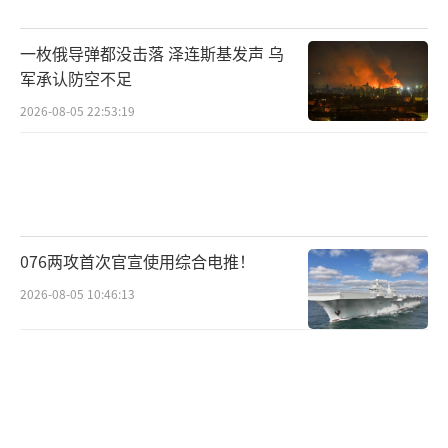
原因。首先，印度低估了红旗-9防空导弹系统
的威力。该系统部署在克什米尔边境地区，雷
一枚俄导弹都没击落 泽连斯基发声 乌
达侦查距离约400公里，能够将态势感知延伸到
军承认防空不足
印控一侧。其次，克什米尔地区的地形对印度
2026-08-05 22:53:19
不利，巴基斯坦占领区地势较高，具有高打低
的优势。此外，印度武器装备不成体系，而巴
基斯坦依靠中国预警机、地空导弹和战斗机的
协同作战能力，具备战场信息分发和指挥优
076两攻首次官宣使用综合电推！
势。许多备战的巴基斯坦战斗机随时待命，一
2026-08-05 10:46:13
旦接到命令即可迅速起飞迎战。
推测许多印度战机刚抵达边境就遭到迎头
痛击，或者在丢完导弹返航时被空空导弹追
上。印度战机可能仅携带少量近距离格斗弹，
无法应对远距离攻击。这次行动中，印度付出