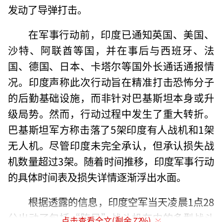
发动了导弹打击。
在军事行动前，印度已通知英国、美国、
沙特、阿联酋等国，并在事后与西班牙、法
国、德国、日本、卡塔尔等国外长通话通报情
况。印度声称此次行动旨在精准打击恐怖分子
的后勤基础设施，而非针对巴基斯坦本身或升
级局势。然而，行动过程中发生了重大转折。
巴基斯坦军方称击落了5架印度有人战机和1架
无人机。尽管印度未完全承认，但承认损失战
机数量超过3架。随着时间推移，印度军事行动
的具体时间表及损失详情逐渐浮出水面。
根据透露的信息，印度空军当天凌晨1点28
分出动了包括“阵风”战斗机在内的多型战斗
点击查看全文(剩余
72
%)