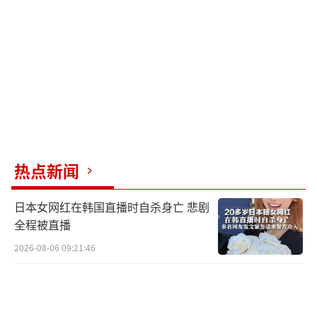
内完成。从凌晨1:28至1:50，上述目标地点不
同程度遭遇轰炸，部分导弹命中电网，导致部
分地区停电，显示印度导弹成功突破巴基斯坦
防空网并低空突袭成功。所有战斗机在无线电
静默的情况下执行任务，且保持在印度领空
内，距离边境线还有50公里以上。
为配合空军行动，印度提前半小时在克什
热点新闻
米尔边境线南侧起飞了大量“苍鹭”无人机。
面对印度的突袭，巴基斯坦迅速反击。5月8
日本女网红在韩国直播时自杀身亡 悲剧
日，巴基斯坦确认所有战果由歼-10C战斗机取
全程被直播
得，发射的是霹雳-15E空空导弹，导弹残骸已
2026-08-06 09:21:46
被找到。
印度在这场军事行动中失利可能有几方面