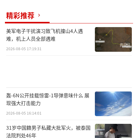
了惨重代价，尤其是首架被击落的“阵风”战
精彩推荐
斗机。印度原本打算从自己领空向对面扔导
弹，却没想到巴基斯坦的导弹直接追杀到了印
美军电子干扰演习致飞机撞山4人遇
度境内。未来如果再进行类似行动，印度需要
难，机上人员全部遇难
更加谨慎。
2026-08-05 17:19:31
（责任编辑：卢其龙 CM0882）
轰-6N公开挂载惊雷-1导弹意味什么 展
现强大打击能力
2026-08-05 16:14:01
31岁中国籍男子私藏大批军火，被泰国
法院判处46年