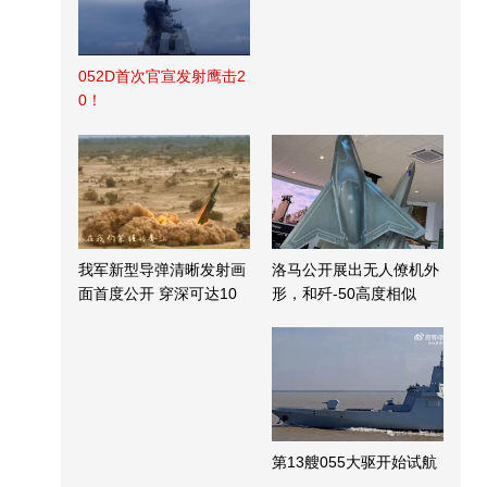
052D首次官宣发射鹰击2
0！
我军新型导弹清晰发射画
洛马公开展出无人僚机外
面首度公开 穿深可达10
形，和歼-50高度相似
米
第13艘055大驱开始试航