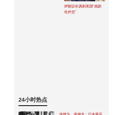
伊朗议长讽刺美国“戏剧
化外交”
24小时热点
张维为、唐湘龙：日本最不