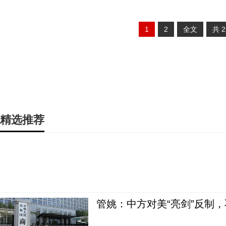
1
2
全文
共
精选推荐
管姚：中方对美“亮剑”反制