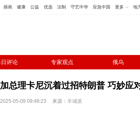
插画
健康
公益
优选
法制
守艺中华
应急中国
更多
地
每日评论
专家观点
俄乌
加总理卡尼沉着过招特朗普 巧妙应
2025-05-09 09:48:23
来源：
羊城派