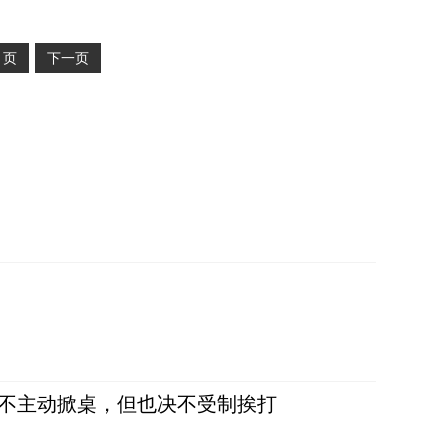
2
页
下一页
，不主动掀桌，但也决不受制挨打