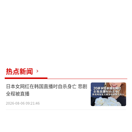
视距空空导弹。该导弹射程略超过100千米，而
中国的霹雳-15E射程为145千米，胜负显而易
见。另外，印度空军的苏-30MKI战机也面临类
似问题，尽管其装备了N011M被动式相控阵雷
达，搜索范围达400公里，但其主要空空导弹R-
77和R-27的最大射程仅为110公里，射程上不
如霹雳15。
热点新闻
自印巴分治及独立以来，两国曾多次爆发
空战。尽管军备实力明显弱于印度，巴基斯坦
日本女网红在韩国直播时自杀身亡 悲剧
总能创造惊喜，让印度空军颜面扫地。在“枭
全程被直播
龙”Block 3和歼-10CE的支持下，巴基斯坦空
2026-08-06 09:21:46
军取得了新的战果。
（责任编辑：卢其龙 CM0882）