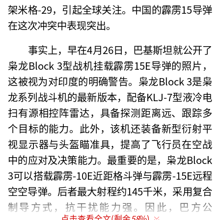
架米格-29，引起全球关注。中国的霹雳15导弹
在这次冲突中表现突出。
事实上，早在4月26日，巴基斯坦就公开了
枭龙Block 3型战机挂载霹雳15E导弹的照片，
这被视为对印度的明确警告。枭龙Block 3是枭
龙系列战斗机的最新版本，配备KLJ-7型液冷电
扫有源相控阵雷达，具备探测距离远、跟踪多
个目标的能力。此外，该机还装备新型衍射平
视显示器与头盔瞄准具，提高了飞行员在空战
中的应对及决策能力。最重要的是，枭龙Block
3可以搭载霹雳-10E近距格斗弹与霹雳-15E远程
空空导弹。后者最大射程约145千米，采用复合
制导方式，抗干扰能力强。因此，巴方公
点击查看全文(剩余
58
%)