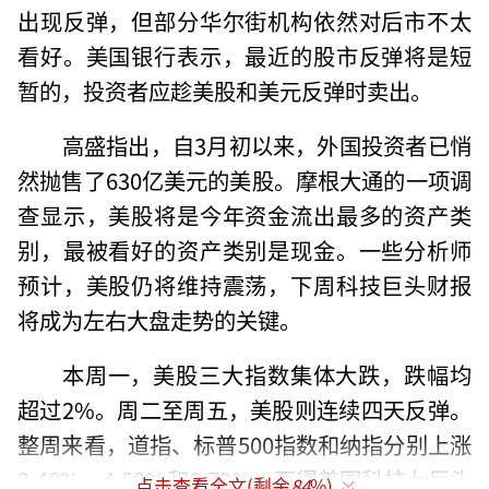
出现反弹，但部分华尔街机构依然对后市不太
看好。美国银行表示，最近的股市反弹将是短
暂的，投资者应趁美股和美元反弹时卖出。
高盛指出，自3月初以来，外国投资者已悄
然抛售了630亿美元的美股。摩根大通的一项调
查显示，美股将是今年资金流出最多的资产类
别，最被看好的资产类别是现金。一些分析师
预计，美股仍将维持震荡，下周科技巨头财报
将成为左右大盘走势的关键。
本周一，美股三大指数集体大跌，跌幅均
超过2%。周二至周五，美股则连续四天反弹。
整周来看，道指、标普500指数和纳指分别上涨
2.48%、4.59%和6.73%。万得美国科技七巨头
点击查看全文(剩余
84
%)