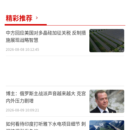
行，市场普遍预计美联储届时将按兵不动。根
据CME美联储观察工具的数据，市场目前预计
精彩推荐
美联储在6月会议上降息25个基点的可能性接近
60%。
中方回应美国对多晶硅加征关税 反制措
施展现战略智慧
自3月初以来，外国投资者已悄然从美国股
2026-08-08 10:12:45
票市场撤出了630亿美元资金，其中最大的抛售
方来自欧洲。尽管其他地区的投资者一直在稳
定买入，但此次资金撤离仍敲响了警钟。高盛
的策略师丹尼尔·查韦斯及其团队目前还不认
为这是一场恐慌性抛售，但他们正在密切关
博主：俄罗斯主战派声音越来越大 克宫
注。
内外压力剧增
2026-08-09 10:09:21
从历史数据来看，自1980年以来，曾发生
过10次类似的抛售事件，每次抛售的规模约占
如何看待印度打听雅下水电项目细节 刺