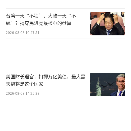
要一段时间，问题在于这些关税最终会稳定在
台湾一天“不独”，大陆一天“不
哪个水平。
统”？揭穿民进党最核心的盘算
Ameriprise首席市场策略师Anthony Sagli
2026-08-08 10:47:51
mbene表示，市场只需要一点火花就能脱离低
迷状态，预计美股仍将维持震荡，下周科技巨
头财报将成为左右大盘走势的关键。
当前，市场还在关注美联储提前降息的可
美国财长逼宫，扣押万亿美债，最大黑
天鹅将是这个国家
能性。美联储理事沃勒表示，如果特朗普政府
激进的关税政策对就业市场造成冲击，他将支
2026-08-07 14:25:38
持降息。克利夫兰联储行长哈马克表示，如果
能明确看到经济走向，美联储可能最早在6月调
整利率。美联储下次会议将于5月6日至7日举