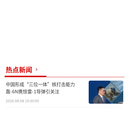
一趋势将持续到美联储开始降息、“贸易
战”彻底结束以及消费者支出保持韧性为止。
本周，特朗普对关税的态度有所缓和。Ro
beco Groep多资产策略主管Colin Graham评
论称，特朗普已经开始退让，不再坚持“交易
的艺术”那一套，但他可能随时反悔并重新提
高关税，所以目前这些消息更像是噪音而非明
热点新闻
确信号。瑞联银行外汇策略主管Peter Kinsella
中国形成“三位一体”核打击能力
表示，美国的各种声明和消息相互矛盾，整个
轰-6N携惊雷-1导弹引关注
叙事根本没头绪，这根本没法交易。
2026-08-08 19:30:09
Moneyfarm首席投资官Richard Flax表
示，目前大家普遍认为这种关税水平在长期来
看是不可持续的，但要真正实现调整可能还需