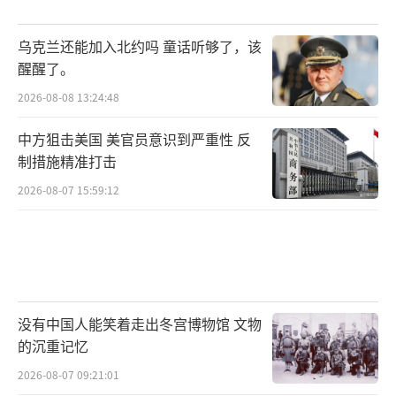
别是现金。大多数受访者认为，由特朗普政府
发起的贸易战是对美国影响最为负面的政策。
乌克兰还能加入北约吗 童话听够了，该
约60%的受访者认为，美国经济增长将停滞，
醒醒了。
并且通胀水平将持续高于美联储设定的2%目
2026-08-08 13:24:48
标。其中，约20%的受访者预计通胀率将超过
中方狙击美国 美官员意识到严重性 反
3.5%。
制措施精准打击
市场也普遍预期美元将走弱，大多数受访
2026-08-07 15:59:12
者预计到年底欧元兑美元汇率将达到1.11或更
高水平，这意味着美元今年将贬值至少8%。摩
根大通称，值得关注的是，美国投资者与全球
投资者在经济影响和市场反应方面，观点存在
没有中国人能笑着走出冬宫博物馆 文物
显著差异。
的沉重记忆
由于10年期美债收益率料不会从当前水平
2026-08-07 09:21:01