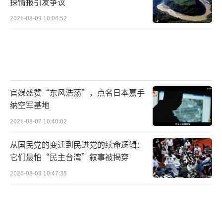
探情报引发争议
总市值的0.6%。与那些情况相比，这次抛售持
续时间更短，程度也更轻。不过，时机很关
2026-08-09 10:04:52
键。这次抛售恰逢投资者对美联储的下一步行
动以及由人工智能推动的股市上涨是否已经超
前产生质疑之际。
值得注意的是，在过去10次外国投资者抛
官媒盛赞“东风浩荡”，点名日本嘉手
纳空军基地
售美国股票的情况中，有7次美国股市实际上出
现了上涨。像特斯拉和英伟达这样的科技股仍
2026-08-07 10:40:02
处于结构性增长的浪潮中，即便海外资金撤
从国民党的变迁到民进党的续命逻辑：
离，它们或许仍会持续吸引本土资金流入。
它们最怕“民主台湾”叙事被揭穿
2026-08-08 10:47:35
摩根大通周五公布的调查显示，市场普遍
认为未来一年美国经济出现滞胀的风险远高于
陷入衰退的风险，而2025年最被看好的资产类