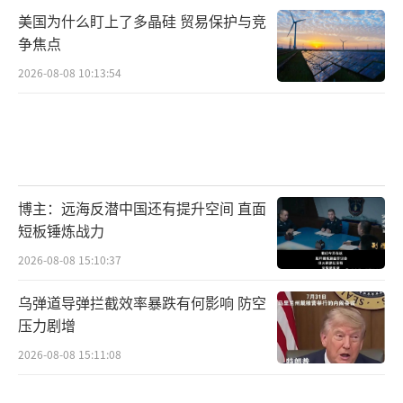
大幅下降，现金预计仍将保持高价值。超过一
美国为什么盯上了多晶硅 贸易保护与竞
半的受访者认为，到2025年底，10年期美债收
争焦点
益率将达到或高于4.25%。13%的受访者押注
2026-08-08 10:13:54
新兴市场股票将优于其他资产类别，而看好发
达市场股票的投资者仅占9%。57%的受访者预
计，美股将是今年资金流出最多的资产类别。
各行各业的公司越来越多地表示，特朗普
博主：远海反潜中国还有提升空间 直面
的关税政策带来的不确定性使得对来年的财务
短板锤炼战力
预测变得困难。企业主争先恐后地弄清楚他们
2026-08-08 15:10:37
的供应链和关税风险，这不仅仅是一种分散注
乌弹道导弹拦截效率暴跌有何影响 防空
意力，而可能是一种生存威胁，尤其是对于那
压力剧增
些没有规模或资源来拥有与大公司相同供应链
2026-08-08 15:11:08
灵活性的小企业来说。
（责任编辑：于浩淙 zx0176）