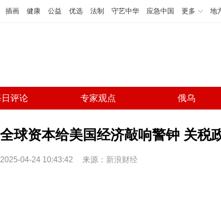
插画
健康
公益
优选
法制
守艺中华
应急中国
更多
地
每日评论
专家观点
俄乌
全球资本给美国经济敲响警钟 关税
2025-04-24 10:43:42
来源：
新浪财经