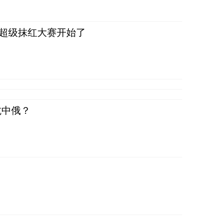
，超级抹红大赛开始了
抗中俄？