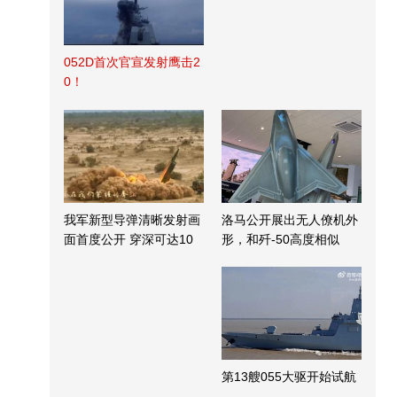
052D首次官宣发射鹰击2
0！
我军新型导弹清晰发射画
洛马公开展出无人僚机外
面首度公开 穿深可达10
形，和歼-50高度相似
米
第13艘055大驱开始试航