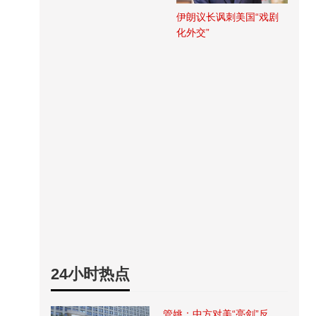
伊朗议长讽刺美国“戏剧
化外交”
24小时热点
管姚：中方对美“亮剑”反