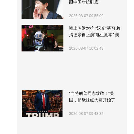
跟中国对抗到底
2026-08-07 09:55:09
嘴上叫嚣对抗 “汉光”演习 赖
清德亲自上演“逃生剧本” 美
军方围观“服务”
2026-08-07 10:02:48
“向特朗普同志致敬！”美
国，超级抹红大赛开始了
2026-08-07 09:43:32