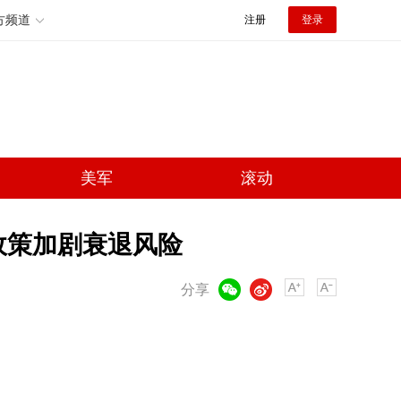
方频道
注册
登录
美军
滚动
政策加剧衰退风险
微信
微博
分享