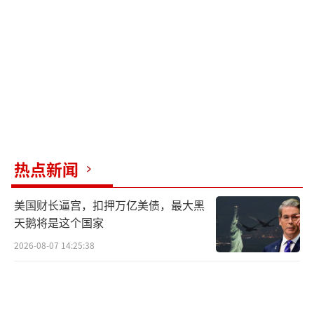
美国关税政策还威胁到了美联储的独立
性。一方面，长期国债实际收益率触及15年高
位，企业发债成本飙升；另一方面，各种关税
加码推高通胀目标。近期美国通胀降温，2024
年3月份CPI同比增长2.4%，环比下降0.1%。
但如果4月份的关税政策全面实施，可能推高通
胀水平，影响消费支出。
热点新闻
全球供应链调整和贸易政策变动使美国的
美国财长逼宫，扣押万亿美债，最大黑
贸易逆差问题更加明显。2024年1月，美国贸易
天鹅将是这个国家
逆差创历史单月最大值，达1306.52亿美元。20
2026-08-07 14:25:38
25年2月，美国进口金额为4011.2亿美元，同比
增长19.7%。如果美国关税政策全面实施，进
口商品价格可能上涨，进一步挤压居民消费