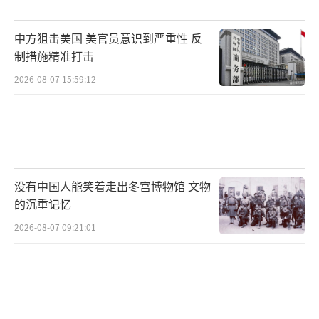
力。
中方狙击美国 美官员意识到严重性 反
加拿大和墨西哥作为美国的传统盟友也在
制措施精准打击
寻求新的出路。加拿大依赖美国市场，但美国
2026-08-07 15:59:12
的关税政策冲击了加拿大的利润空间，迫使加
拿大通过CPTPP和CETA加强与欧洲、亚太的贸
易联系。墨西哥也面临类似困境，正加速推进
与南美国家的区域供应链合作，并探索与亚洲
国家的贸易协定。
没有中国人能笑着走出冬宫博物馆 文物
的沉重记忆
关税博弈只是表象，美国经济的核心矛盾
2026-08-07 09:21:01
在于既要全球化红利又要绝对安全。这场经济
豪赌的代价最终会由谁来承担，值得深思。
（责任编辑：卢其龙 CM0882）