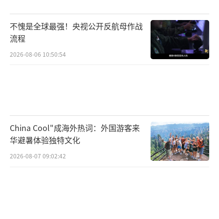
线多样化、产品迭代快速的婴儿用品行业时，
美国国内几乎毫无准备。
不愧是全球最强！央视公开反航母作战
流程
婴儿用品并非简单的塑料成型，而是一个
覆盖人体工学设计、安全标准适配、材料工艺
2026-08-06 10:50:54
管控、自动化组装与检测等多个复杂流程的产
业链。而这些能力，大多数集中在亚洲成熟制
造基地，特别是中国。将整条链条搬回美国，
不仅需要时间，还需数十亿美元级别的投入和
China Cool"成海外热词：外国游客来
完善的技术培训体系。
华避暑体验独特文化
2026-08-07 09:02:42
邓恩表示，满趣健目前拥有数千个产品SK
U（最小库存单位），要在美国本土重新建立完
整产能，意味着从模具设计到工厂选址再到工
人培训都需重头来过，这是短期内根本无法完