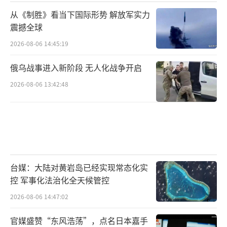
制，企业很难在本土维持竞争力。
从《制胜》看当下国际形势 解放军实力
震撼全球
2026-08-06 14:45:19
（责任编辑：张佳鑫）
俄乌战事进入新阶段 无人化战争开启
2026-08-06 13:42:48
台媒：大陆对黄岩岛已经实现常态化实
控 军事化法治化全天候管控
2026-08-06 14:47:02
官媒盛赞“东风浩荡”，点名日本嘉手