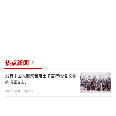
这些看似不起眼的日常用品，背后却有着复杂
的生产链条和技术要求。一旦关税上调，进口
成本成倍增长，而国内生产短时间内又无法替
代，最终只能由消费者埋单。尤其是低收入家
庭，面对不断攀升的育儿支出，将首当其冲受
到冲击。
热点新闻
“我们根本造不了”——美国制造能力的现
实困境
没有中国人能笑着走出冬宫博物馆 文物
的沉重记忆
“说起来容易，真正做起来却难。”邓恩
的这句话，道出了当下美国制造业在特定领域
2026-08-07 09:21:01
的尴尬处境。尽管政府多次喊出“制造业回
归”的口号，但真正涉及到高度专业化、生产