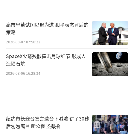
高市早苗试图以退为进 和平表态背后的
策略
2026-08-07 07:50:22
SpaceX火箭残骸撞击月球细节 形成人
造陨石坑
2026-08-06 16:28:34
纽约市长登台发言遭台下喊嘘 讲了30秒
后匆匆离台 听众倒竖拇指