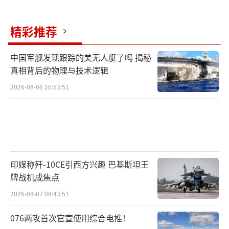
成的任务。
库存告急，行业或将掀起“断供潮”
精彩推荐
据业内人士透露，婴儿护理用品的常规补
中国军舰发现跟踪的美无人艇了吗 揭秘
货周期本就较长，一般需提前3至6个月预订并
真相背后的物理与技术逻辑
运输，一旦新一轮关税全面落地，再叠加物流
2026-08-06 20:53:51
成本上升与港口清关放缓，美国市场可能会在
短期内出现集中断货。
而最令人担忧的是，婴儿用品不像其他产
品那样容易替代。家长不会随便用一块布替代
印媒称歼-10CE引西方兴趣 巴基斯坦王
安全座椅，也无法靠DIY解决奶瓶、辅食喂养工
牌战机成焦点
具等日常需求。换句话说，这不仅是一场供应
2026-08-07 08:43:51
链危机，更是一场影响千家万户的民生风暴。
076两攻首次官宣使用综合电推！