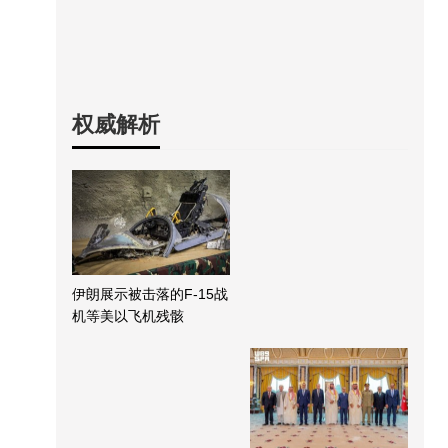
权威解析
伊朗展示被击落的F-15战
机等美以飞机残骸