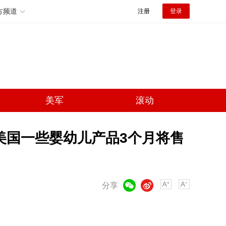
方频道
注册
登录
美军
滚动
美国一些婴幼儿产品3个月将售
微信
微博
分享