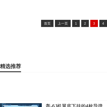
首页
上一页
1
2
3
4
精选推荐
轰-6J机翼底下挂的4枚导