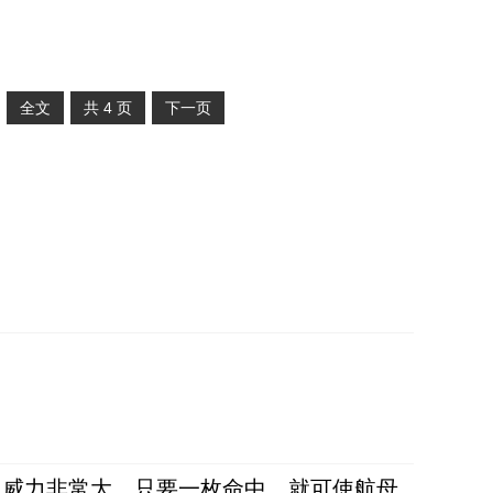
全文
共
4
页
下一页
弹，威力非常大，只要一枚命中，就可使航母