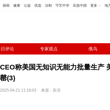
插画
健康
公益
优选
法制
守艺中华
应急中国
更多
地
每日评论
专家观点
俄乌
CEO称美国无知识无能力批量生产 
罄(3)
2025-04-21 11:16:03
来源：
新浪