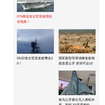
076两攻首次官宣使用综
合电推！
052D首次官宣发射鹰击2
我军新型导弹清晰发射画
0！
面首度公开 穿深可达10
米
洛马公开展出无人僚机外
形，和歼-50高度相似