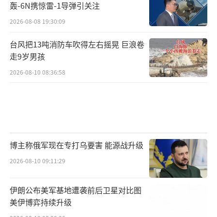
轰-6N携惊雷-1导弹引关注
2026-08-08 19:30:09
台风把13吨消防车吹得左右摇晃 巨浪卷
走9岁男孩
2026-08-10 08:36:58
博主称俄军现在专打乌要害 能源战升级
2026-08-10 09:11:29
伊朗公布美军基地遭袭前后卫星对比图
美伊博弈持续升级