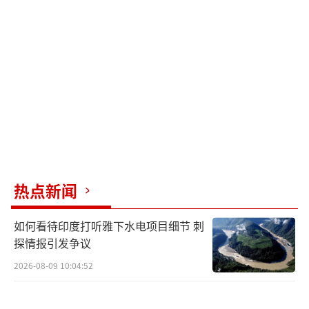
白了那些传奇词的含义：‘冷静的头脑、温暖
的心和干净的双手’”。如今，波波夫的愿望
得以实现，但方式颇为独特。
上周，官方媒体报道称，波波夫的律师与
国防部已同意波波夫重返现役而非面临监禁的
请求。塔斯社援引波波夫律师谢尔盖·布伊诺
夫斯基的话称，双方共同提出暂停此案的动
议，并做出将伊万派往特别军事行动的决定。
热点新闻
军事法庭是否同意此交易尚待确认，但波波夫
如何看待印度打听雅下水电项目细节 刺
的支持者在俄军事博主中欢欣鼓舞。
探情报引发争议
然而，波波夫不会回到他心爱的第58集团
2026-08-09 10:04:52
军。据《生意人报》报道，波波夫将作为Stor