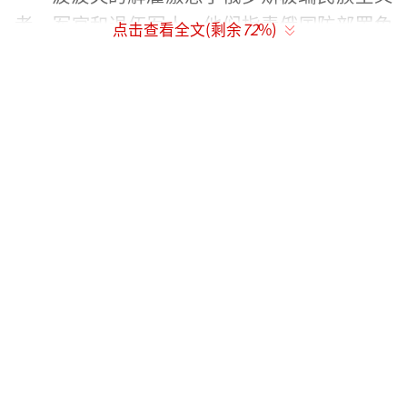
者、军官和退伍军人，他们指责俄国防部罢免
点击查看全文(剩余
72
%)
波波夫以掩盖军队问题。当时，军事机构对批
评尤为敏感，因为距离瓦格纳雇佣兵集团老板
叶夫根尼·普里戈津的失败起义不到一个月。
波波夫的处境迅速恶化。起初，他被派往
叙利亚担任俄特遣队副指挥官，但去年5月，他
因涉嫌欺诈被捕，对此指控他一直予以否认。
若罪名成立，检察官将寻求判处其6年监禁，波
波夫亦被开除出军队。他的支持者继续为他发
声。
波波夫给俄罗斯总统普京写了一封公开
信，呼吁允许他重返战场。他在信中将普京描
述为“道德指南和榜样”，称其“让我终于明