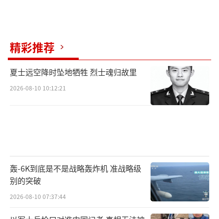
个特殊突击部队。这个营有数百名具有军事经
验的罪犯，接受过前瓦格纳集团和车臣“Akhm
at”部队的培训，但在后来被称为“绞肉机突
精彩推荐
击”的比赛中遭受了重大损失，存活率仅为4
0%。当波波夫重返战场时，他可能需要所有的
夏士远空降时坠地牺牲 烈士魂归故里
军事实力来维持他前囚犯的营和他自己的生
2026-08-10 10:12:21
命。
（责任编辑：卢其龙 CM0882）
轰-6K到底是不是战略轰炸机 准战略级
别的突破
2026-08-10 07:37:44