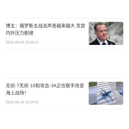
m Z部队之一的指挥官被派往前线。克里姆林
宫发言人德米特里·佩斯科夫拒绝就此置评。
分析人士指出，波波夫的任务实际上是一种死
博主：俄罗斯主战派声音越来越大 克宫
刑判决，因为俄军事指挥部主要使用Storm Z刑
内外压力剧增
罚分队进行自杀式正面攻击。
2026-08-09 10:09:21
克里姆林宫继续支持在战斗中使用战俘。
普京最近承诺让Storm Z的成员成为退伍军人。
随着俄军队寻求增加乌克兰经验丰富的军官数
量，越来越多地转向那些失宠的人。波波夫否
无侦-7无侦-10和攻击-3A正在联手改变
认了对他的指控，军事法庭尚未批准其律师与
海上战场！
国防部之间的交易。
2026-08-10 10:24:02
波波夫曾负责一个由前囚犯组成的营，该
营被称为“风暴角斗士”，是Storm Z内部的一