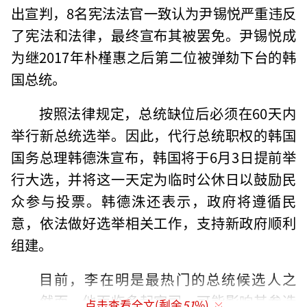
出宣判，8名宪法法官一致认为尹锡悦严重违反
了宪法和法律，最终宣布其被罢免。尹锡悦成
为继2017年朴槿惠之后第二位被弹劾下台的韩
国总统。
按照法律规定，总统缺位后必须在60天内
举行新总统选举。因此，代行总统职权的韩国
国务总理韩德洙宣布，韩国将于6月3日提前举
行大选，并将这一天定为临时公休日以鼓励民
众参与投票。韩德洙还表示，政府将遵循民
意，依法做好选举相关工作，支持新政府顺利
组建。
目前，李在明是最热门的总统候选人之
一。然而，他面临多起官司，可能影响其参选
点击查看全文(剩余
51
%)