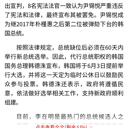
出宣判，8名宪法法官一致认为尹锡悦严重违反
了宪法和法律，最终宣布其被罢免。尹锡悦成
为继2017年朴槿惠之后第二位被弹劾下台的韩
国总统。
按照法律规定，总统缺位后必须在60天内
举行新总统选举。因此，代行总统职权的韩国
国务总理韩德洙宣布，韩国将于6月3日提前举
行大选，并将这一天定为临时公休日以鼓励民
众参与投票。韩德洙还表示，政府将遵循民
意，依法做好选举相关工作，支持新政府顺利
组建。
目前，李在明是最热门的总统候选人之
一。然而，他面临多起官司，可能影响其参选
点击查看全文(剩余
51
%)