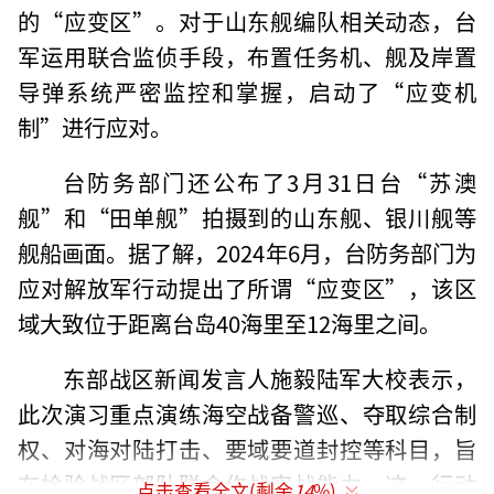
的“应变区”。对于山东舰编队相关动态，台
军运用联合监侦手段，布置任务机、舰及岸置
导弹系统严密监控和掌握，启动了“应变机
制”进行应对。
台防务部门还公布了3月31日台“苏澳
舰”和“田单舰”拍摄到的山东舰、银川舰等
舰船画面。据了解，2024年6月，台防务部门为
应对解放军行动提出了所谓“应变区”，该区
域大致位于距离台岛40海里至12海里之间。
东部战区新闻发言人施毅陆军大校表示，
此次演习重点演练海空战备警巡、夺取综合制
权、对海对陆打击、要域要道封控等科目，旨
在检验战区部队联合作战实战能力。这一行动
点击查看全文(剩余
14
%)