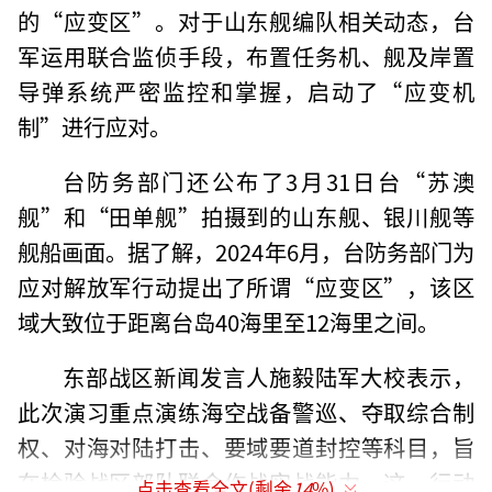
的“应变区”。对于山东舰编队相关动态，台
军运用联合监侦手段，布置任务机、舰及岸置
导弹系统严密监控和掌握，启动了“应变机
制”进行应对。
台防务部门还公布了3月31日台“苏澳
舰”和“田单舰”拍摄到的山东舰、银川舰等
舰船画面。据了解，2024年6月，台防务部门为
应对解放军行动提出了所谓“应变区”，该区
域大致位于距离台岛40海里至12海里之间。
东部战区新闻发言人施毅陆军大校表示，
此次演习重点演练海空战备警巡、夺取综合制
权、对海对陆打击、要域要道封控等科目，旨
在检验战区部队联合作战实战能力。这一行动
点击查看全文(剩余
14
%)