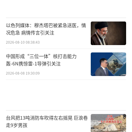
以色列媒体：穆杰塔巴被紧急送医，情
况危急 病情传言引关注
2026-08-10 08:38:43
中国形成“三位一体”核打击能力
轰-6N携惊雷-1导弹引关注
2026-08-08 19:30:09
台风把13吨消防车吹得左右摇晃 巨浪卷
走9岁男孩