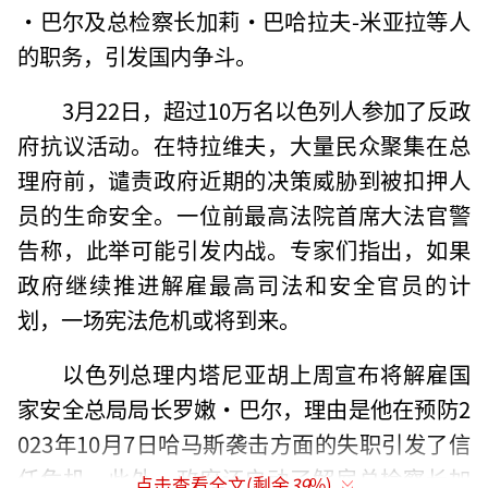
·巴尔及总检察长加莉·巴哈拉夫-米亚拉等人
的职务，引发国内争斗。
3月22日，超过10万名以色列人参加了反政
府抗议活动。在特拉维夫，大量民众聚集在总
理府前，谴责政府近期的决策威胁到被扣押人
员的生命安全。一位前最高法院首席大法官警
告称，此举可能引发内战。专家们指出，如果
政府继续推进解雇最高司法和安全官员的计
划，一场宪法危机或将到来。
以色列总理内塔尼亚胡上周宣布将解雇国
家安全总局局长罗嫩·巴尔，理由是他在预防2
023年10月7日哈马斯袭击方面的失职引发了信
任危机。此外，政府还启动了解雇总检察长加
点击查看全文(剩余
39
%)