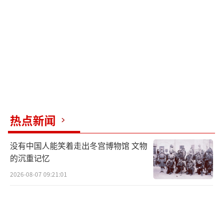
松，比如百货商店、房地产等，最近十年中国
的产业开放是宽领域、全方位、多渠道的，现
开放了金融、服务贸易、教育卫生文化等领域
的外资投资，开放程度更高。中国对外开放不
仅仅关心贸易量、资金量，更关心营商环境，
使中国各个区域的营商环境国际化、法治化、
市场化程度能够跟国际接轨，包括负面清单管
热点新闻
理、知识产权保护、工人劳动权利保护、生态
环境保护等。
（责任编辑：卢其龙 CM0882）
没有中国人能笑着走出冬宫博物馆 文物
的沉重记忆
2026-08-07 09:21:01