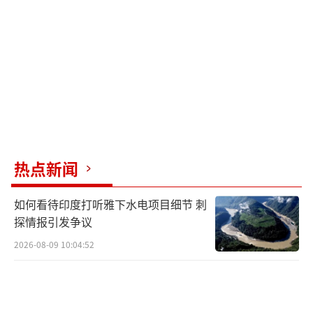
重机正将美国大豆原路退回。中国海关总署数
据显示，仅今年前两个月，美国对华液化天然
气出口量骤降58%，这让得克萨斯州的能源巨
头彻夜难眠。更令华尔街不安的是，上海期货
交易所的铜期货合约持仓量暴涨，暗示着中国
制造业正在构建新的供应链堡垒。
外交部发言人办公室的蓝厅里，工作人员
热点新闻
正在调试直播设备。知情人士称，即将发布的
声明将首次披露中美贸易战五年来的关税损益
如何看待印度打听雅下水电项目细节 刺
比：美方每征收1美元惩罚性关税，本土企业就
探情报引发争议
要承受0.83美元的连带损失。这种杀敌八百自
2026-08-09 10:04:52
损一千的窘境，让美联储的加息周期平添变
数。