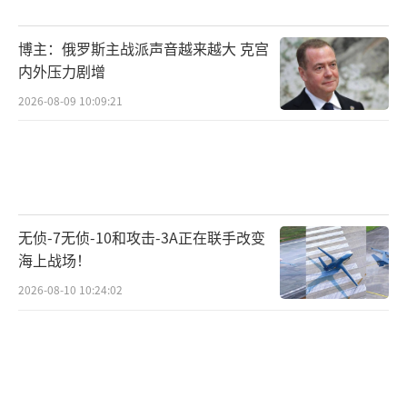
这场深夜博弈如同在钢索上跳探戈，双方
都在寻找平衡支点。中国谈判团队携带的加密
博主：俄罗斯主战派声音越来越大 克宫
平板里，存储着针对美国芯片和医疗器械的精
内外压力剧增
准反制预案。而白宫椭圆办公室的记事本上，
2026-08-09 10:09:21
潦草记着肯塔基州汽车工厂即将裁员3000人的
预警数据。当东八区的阳光穿透谈判室落地窗
时，全球产业链的神经已绷紧至极限。
（责任编
辑：卢其龙 CM0882）
无侦-7无侦-10和攻击-3A正在联手改变
海上战场！
2026-08-10 10:24:02