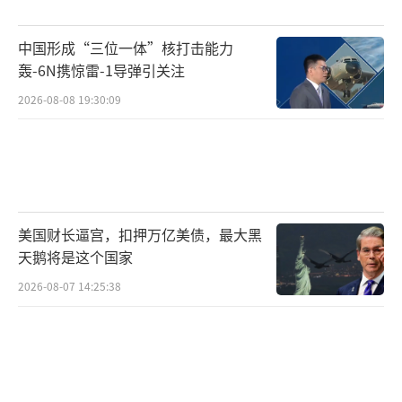
的领导力和外交智慧产生了质疑，也可能错失
中国形成“三位一体”核打击能力
与中俄等大国合作的机会。在围绕乌克兰问题
轰-6N携惊雷-1导弹引关注
的美俄谈判中，特朗普政府的表现更是令人失
2026-08-08 19:30:09
望。在沙特谈判中，美国新政府几乎把所有底
牌都亮给了俄罗斯，而普京则不急不慢地提出
自己的条件，吊着特朗普往前走。这种谈判策
略显然不是一个大国应有的表现。
（责任编辑：卢其
龙 CM0882）
美国财长逼宫，扣押万亿美债，最大黑
天鹅将是这个国家
2026-08-07 14:25:38