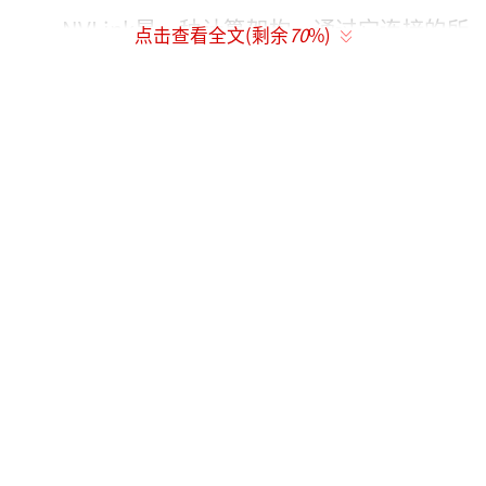
NVLink是一种计算架构，通过它连接的所
点击查看全文(剩余
70
%)
有GPU可以作为一个巨大的芯片工作。然而，
NVLink在扩展方面有挑战，只能覆盖有限距
离。英伟达已经到了NVLink交换机的第六代。
这种架构技术在服务和单位能耗性能方面非常
具有挑战性，因为大量数据持续流动，架构内
部也进行了大量计算。
关于关税问题，黄仁勋表示短期内不会有
实质性影响，因为英伟达有一个非常灵活的供
应商网络。长期来看，希望保持灵活性并增加
境内制造。对于基础芯片的定制，他认为这只
是工程优化，不需要特别关注。
展望未来，黄仁勋认为超级计算机集群将