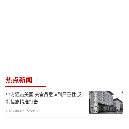
成为建造AI工厂唯一可行的方式，空气冷却最
终会被淘汰。他还确认了与三星合作生产HBM3
内存的可能性，并指出AI扩散政策不会产生短
期影响，但从长远来看，AI是每个国家都需要
的技术。
黄仁塔回答了关于软件工程师比例的问
题，表示英伟达实际上是一家算法公司，擅长
解决算法问题。他提到，加速计算不仅仅是顶
热点新闻
层软件和底层芯片，中间层的库也非常关键。
中方狙击美国 美官员意识到严重性 反
他对计算机辅助药物发现领域充满期待，认为
制措施精准打击
这将彻底改变药物行业和医疗保健。
2026-08-07 15:59:12
关于中国市场，黄仁勋表示会遵守法律并