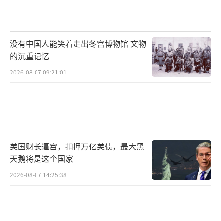
尽最大努力竞争和服务客户。他观察到，世界
上50%的AI研究人员来自中国，预计会有大量A
I研究贡献来自中国。对于与汽车公司的合作，
没有中国人能笑着走出冬宫博物馆 文物
他认为自动驾驶汽车领域非常重要，英伟达的
的沉重记忆
战略包括三台计算机：机器人的AI基础设施、
2026-08-07 09:21:01
模拟器和计算机。
黄仁勋解释说，英伟达构建了很多技术，
但目的是使生态系统能够发挥作用。公司愿意
以任何方式与合作伙伴合作，提供他们需要的
美国财长逼宫，扣押万亿美债，最大黑
技术。英伟达还参与了一个300亿美元的人工智
天鹅将是这个国家
能基础设施基金，旨在为数据中心的能源建设
2026-08-07 14:25:38
提供资金支持。
最后，黄仁勋讨论了未来四年的发展方