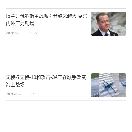
在股市中损失惨重，损失了一半身家，他自称
为普通股民。李兆基与前妻育有五名子女，包
博主：俄罗斯主战派声音越来越大 克宫
括长女李佩雯、长子李家杰、次女李佩玲、三
内外压力剧增
女李佩仪和幼子李家诚。李兆基至少有7个孙子
2026-08-09 10:09:21
和4个外孙，共6男5女。小儿子李家诚结婚时，
李兆基表示希望儿媳妇徐子淇多生孩子，他渴
望儿孙满堂。徐子淇婚后陆续生育了四个孩
子，每次李兆基都会向员工发放万元红包以示
无侦-7无侦-10和攻击-3A正在联手改变
庆祝。李兆基曾表示，虽然赚得多，但财富根
海上战场！
本花不完。他平时生活简朴，不戴手表和戒
2026-08-10 10:24:02
指，剪头发也是找几十年的老朋友。他认为多
做慈善公益才能心安理得。李兆基拥有千亿王
国，但他也是普通人，有钱也换不到时间。他
在自传中透露，愿意用99%的身家来换取30年