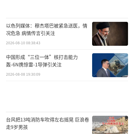
以色列媒体：穆杰塔巴被紧急送医，情
况危急 病情传言引关注
2026-08-10 08:38:43
中国形成“三位一体”核打击能力
轰-6N携惊雷-1导弹引关注
2026-08-08 19:30:09
台风把13吨消防车吹得左右摇晃 巨浪卷
走9岁男孩