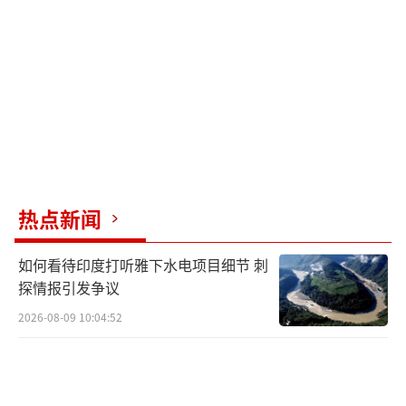
大良。上世纪30年代，他的父亲在广州开设银
庄，小学毕业后的李兆基在银庄帮忙。1948
年，李兆基带着1000元来到香港，从事外汇及
黄金买卖。到了50年代，他又涉足五金及进出
口贸易，并与朋友进入房地产行业。30岁时，
他与郭得胜、冯景禧等人合资创办“永业企业
公司”，经营房地产生意。1963年，三人创立
热点新闻
新鸿基地产有限公司，被称为“三剑侠”。197
2年，新鸿基地产上市后，三人分家。1976年，
如何看待印度打听雅下水电项目细节 刺
李兆基自立门户，创立恒基兆业，该公司于198
探情报引发争议
1年上市，李兆基一直担任公司主席直至退休。
2026-08-09 10:04:52
李兆基因其投资股票的成功，被誉为“香
港巴菲特”或“亚洲股神”。然而，2008年他