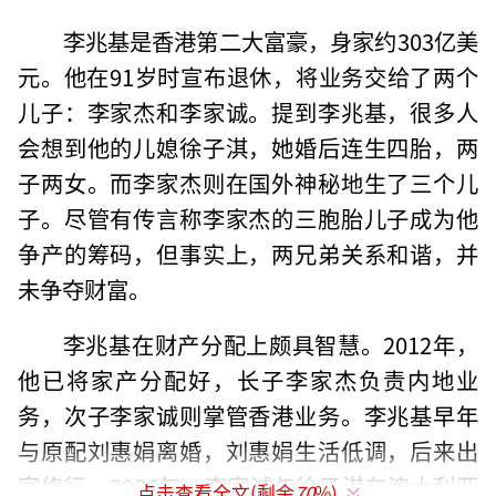
李兆基是香港第二大富豪，身家约303亿美
元。他在91岁时宣布退休，将业务交给了两个
儿子：李家杰和李家诚。提到李兆基，很多人
会想到他的儿媳徐子淇，她婚后连生四胎，两
子两女。而李家杰则在国外神秘地生了三个儿
子。尽管有传言称李家杰的三胞胎儿子成为他
争产的筹码，但事实上，两兄弟关系和谐，并
未争夺财富。
李兆基在财产分配上颇具智慧。2012年，
他已将家产分配好，长子李家杰负责内地业
务，次子李家诚则掌管香港业务。李兆基早年
与原配刘惠娟离婚，刘惠娟生活低调，后来出
家修行。2006年，李家诚与徐子淇在澳大利亚
点击查看全文(剩余
70
%)