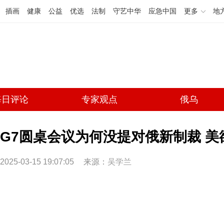
插画
健康
公益
优选
法制
守艺中华
应急中国
更多
地
每日评论
专家观点
俄乌
G7圆桌会议为何没提对俄新制裁 
2025-03-15 19:07:05
来源：
吴学兰