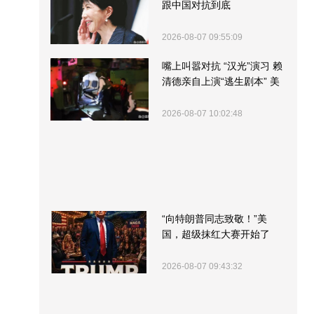
跟中国对抗到底
2026-08-07 09:55:09
嘴上叫嚣对抗 “汉光”演习 赖
清德亲自上演“逃生剧本” 美
军方围观“服务”
2026-08-07 10:02:48
“向特朗普同志致敬！”美
国，超级抹红大赛开始了
2026-08-07 09:43:32