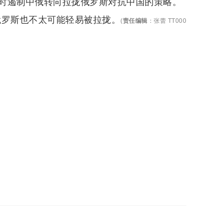
时遏制中俄转向拉拢俄罗斯对抗中国的策略。
俄罗斯也不太可能轻易被拉拢。
(
责任编辑
：
张蕾 TT000