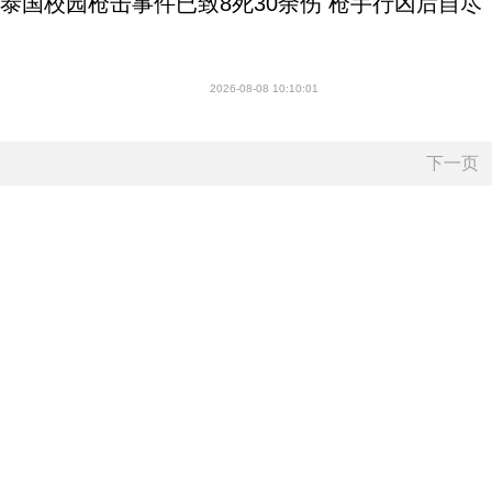
泰国校园枪击事件已致8死30余伤 枪手行凶后自尽
2026-08-08 10:10:01
下一页