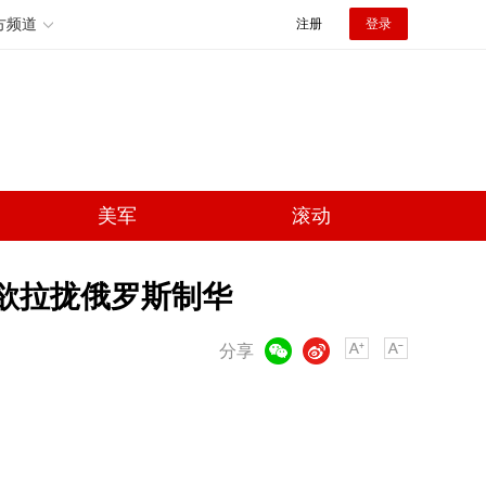
方频道
注册
登录
美军
滚动
美欲拉拢俄罗斯制华
微信
微博
分享