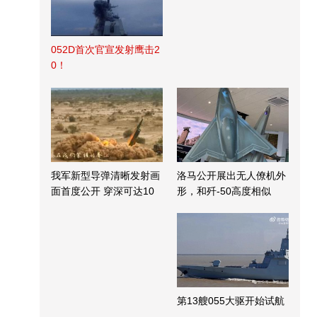
052D首次官宣发射鹰击2
0！
我军新型导弹清晰发射画
洛马公开展出无人僚机外
面首度公开 穿深可达10
形，和歼-50高度相似
米
第13艘055大驱开始试航