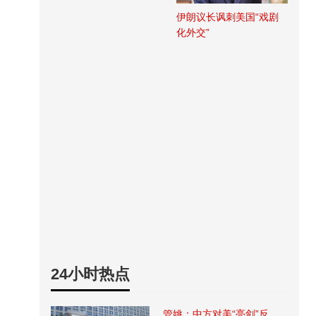
伊朗议长讽刺美国“戏剧
化外交”
24小时热点
管姚：中方对美“亮剑”反