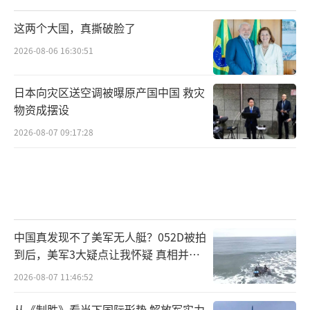
的实操队伍。此外还有计算改革成本。但这一
这两个大国，真撕破脸了
切应该具备的条件都不存在。特朗普让局外人
2026-08-06 16:30:51
马斯克和寥寥几十个同样是局外人的年轻人作
为操刀手推进改革，同时把改革作为给马斯克
日本向灾区送空调被曝原产国中国 救灾
的政治回报，这注定了特朗普式的“机构改
物资成摆设
革”难以推进。
2026-08-07 09:17:28
当政治体系里的人没有被触动时，特朗普
就赋权给马斯克；而当体系里的人感到威胁
时，特朗普就安抚政治体系里的人，这种平衡
术或许适用于内部争吵，但如果争吵上升到剧
中国真发现不了美军无人艇？052D被拍
烈的博弈时，平衡术就成了政治投机。投机的
到后，美军3大疑点让我怀疑 真相并非
结果，只能导致博弈双方都成为可能的牺牲
如此
2026-08-07 11:46:52
者。
从《制胜》看当下国际形势 解放军实力