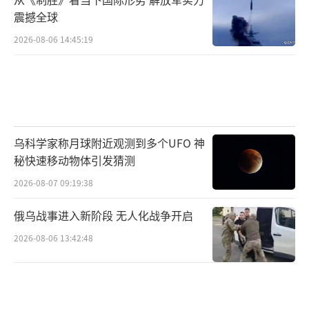
自马斯克通过“政府效率部”推动改革以
震撼全球
来，他本人已付出了一些代价。今年以来，特
2026-08-06 14:45:19
斯拉股价已累计下跌35%，抹去了美国大选后
的大部分涨幅。从美国到欧洲，都出现了特斯
拉门店和超级充电站遭到破坏的现象，全美各
地都有人游行示威反对马斯克。在特朗普仍然
乌科学家称月球附近观测到多个UFO 神
信任马斯克的前提下，这些代价或许是马斯克
秘快速移动物体引发猜测
尚能承受的。而一旦哪一天特朗普认为让马斯
2026-08-07 09:19:38
克退出政治角斗场更有利，马斯克势必将付出
更大代价。给苏珊·威尔斯拎包并自称是苏珊
俄乌战事进入新阶段 无人化战争开启
·威尔斯大粉丝的马斯克，是察觉到这一点了
2026-08-06 13:42:48
吗？马斯克为白宫幕僚长拎包有何意味！
（责任
编辑：卢其龙 CM0882）