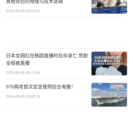
真相背后的物理与技术逻辑
正是出自苏珊·威尔斯的指示。
2026-08-06 20:53:51
更进一步看，不管是马斯克现在陷入某种
程度的孤立，还是鲁比奥会在未来某一天辞
职，其实反映出来的都是特朗普的“机构改
革”开始陷入泥潭。这场改革本来就走的不
日本女网红在韩国直播时自杀身亡 悲剧
是“寻常路”。从目标设定来看，除了削减冗
全程被直播
员、减少联邦政府开支的诉求，还要粉碎主要
2026-08-06 09:21:46
由民主党控制的“深层政府”，建立特朗普可
信任的“忠诚政府”、满足MAGA的心理预期等
076两攻首次官宣使用综合电推！
目标。这实际上是一场混杂了政治改革和社会
2026-08-05 10:46:13
改革的运动。
这种多线程运动要顺利推进，离不开顶层
设计、广泛的政治动员并且需要建立一定规模