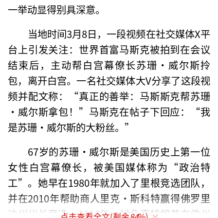
一举动显得别具深意。
当地时间3月8日，一段视频在社交媒体X平
台上引发关注：世界首富马斯克被拍到在会议
结束后，主动帮白宫幕僚长苏珊·威尔斯拎
包，离开白宫。一名社交媒体大V分享了这段视
频并配文称：“真正的善举：马斯斯克帮苏珊
·威尔斯拿包！”马斯克在帖子下回应：“我
是苏珊·威尔斯的大粉丝。”
67岁的苏珊·威尔斯是美国历史上第一位
女性白宫幕僚长，被美国媒体称为“政治特
工”。她早在1980年就加入了里根竞选团队，
并在2010年帮助商人里克·斯科特赢得佛罗里
达州州长竞选。2016年，她负责特朗普在佛州
点击查看全文(剩余
84
%)