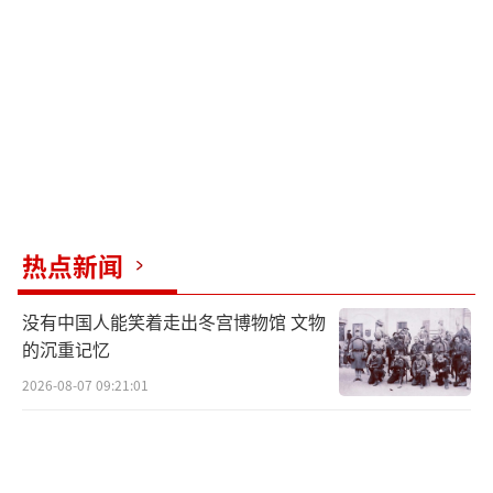
下对马斯克表达不满。
两人的矛盾在当地时间3月6日的一次白宫
内阁会议上公开爆发。据《纽约时报》报道，
在这次会议上，马斯克指责鲁比奥在政府上任
的前45天内没有解雇任何人，并讽刺说，鲁比
奥解雇的唯一工作人员来自政府效率部。鲁比
奥非常愤怒，反问说，国务院的1500多名官员
热点新闻
接受了“买断提前离职”，他们不算裁员吗？
他还嘲讽马斯克说，要不要重新雇佣这些人，
没有中国人能笑着走出冬宫博物馆 文物
以便马斯克能够再次解雇他们。之后马斯克回
的沉重记忆
击称，鲁比奥只是“在电视上表现得不错”，
2026-08-07 09:21:01
讽刺鲁比奥只会作秀。
据报道，当时特朗普双手抱胸，像观看网