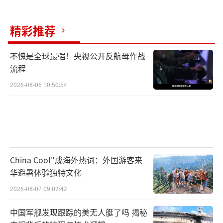
下，他主动向“特朗普背后的女人”苏珊·威
精彩推荐
尔斯示好，确实可以被解读为争取支持的一种
表现。就在白宫发生争吵、马斯克给苏珊·威
不愧是全球最强！央视公开反航母作战
尔斯拎包的这一周，马斯克的超级政治行动委
流程
员会又投放了数百万美元的广告，广告主题
2026-08-06 10:50:54
是“感谢特朗普总统”。如果从马斯克与特朗
普内阁成员的关系越来越紧张的角度看，这种
广告似乎在暗示，马斯克仍是特朗普的大金
主，其地位难以动摇。
China Cool"成海外热词：外国游客来
不过，苏珊·威尔斯与马斯克的关系也谈
华避暑体验独特文化
不上多好。事实上，马斯克的“政府效率
2026-08-07 09:02:42
部”没有设在白宫西翼，而是被安排在艾森豪
中国军舰发现跟踪的美无人艇了吗 揭秘
威尔办公大楼一间可容纳20人的小办公室，这