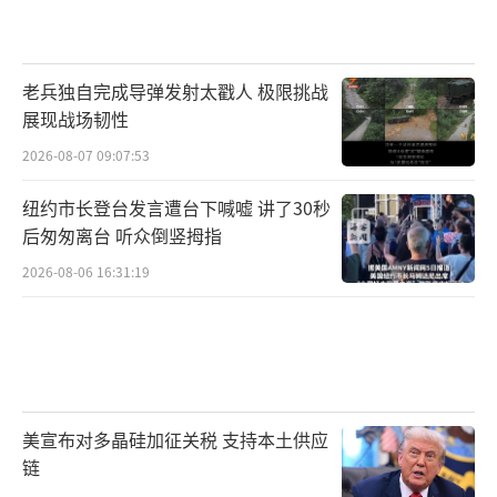
老兵独自完成导弹发射太戳人 极限挑战
展现战场韧性
2026-08-07 09:07:53
纽约市长登台发言遭台下喊嘘 讲了30秒
后匆匆离台 听众倒竖拇指
2026-08-06 16:31:19
美宣布对多晶硅加征关税 支持本土供应
链