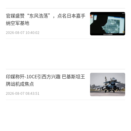
球赛一样目睹了双方的争吵过程，之后表态支
持了鲁比奥，表示鲁比奥“做得不错”。尽管
官媒盛赞“东风浩荡”，点名日本嘉手
事后特朗普否认了马斯克和鲁比奥发生过争
纳空军基地
吵，并称当时两人在聊“世界杯比赛”，但这
2026-08-07 10:40:02
次内阁会议上作出的一项决定表明，特朗普不
得不对内阁成员们表示安抚。会上，特朗普首
次明确了马斯克的权力边界：可以向各联邦政
府部门提供建议，但无权直接解雇联邦雇员。
印媒称歼-10CE引西方兴趣 巴基斯坦王
他还承诺每两周召开一次类似会议进行协调。
牌战机成焦点
会后，特朗普多次表示他支持马斯克的改革使
2026-08-07 08:43:51
命，但将改变裁员方式，裁员应是“手术刀
式”的而不是“动斧头”。
马斯克似乎正陷入一场典型的华盛顿权力
博弈旋涡中，而且越来越孤立。在这种背景