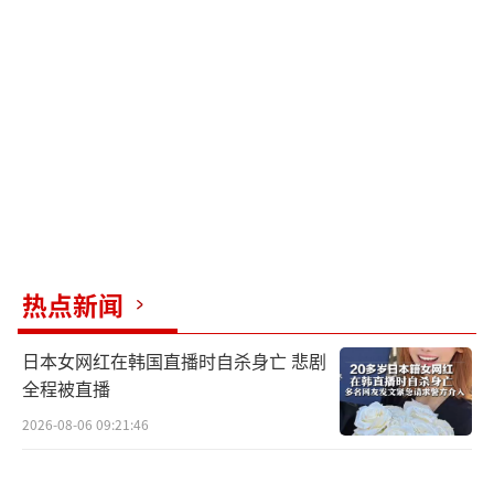
路透社称，当被问及克宫如何看待泽连斯
基向特朗普致信一事时，俄罗斯总统新闻秘
书、克宫发言人佩斯科夫回答说，这是“积极
的”。但他补充称，“问题在于谁会坐下来谈
判。目前，乌克兰总统在法律上仍被禁止与俄
方进行谈判。因此，总体而言，这一态度是积
极的，但相关细节尚未发生变化。”报道称，
佩斯科夫指的是泽连斯基此前签署的禁止与俄
罗斯谈判的法令。
热点新闻
路透社还报道称，佩斯科夫还表示，未来
日本女网红在韩国直播时自杀身亡 悲剧
俄美会谈还将讨论伊朗核计划，并称美俄上月
全程被直播
在沙特阿拉伯的首轮会谈曾“触及”这一议
2026-08-06 09:21:46
题。