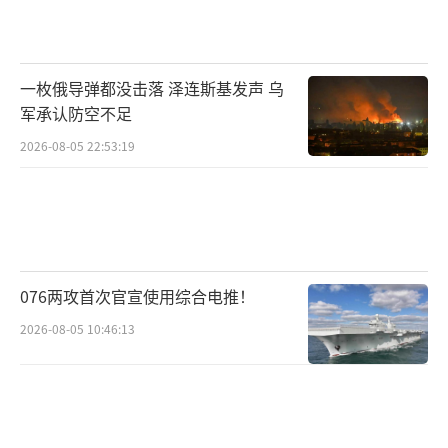
据伊朗伊斯兰共和国通讯社此前报道，伊
朗外交部长阿拉格齐今年2月25日与到访的俄罗
斯外长拉夫罗夫举行会谈。阿拉格齐在会谈后
一枚俄导弹都没击落 泽连斯基发声 乌
举行的联合新闻发布会上说，伊朗正在就伊朗
军承认防空不足
核计划与俄罗斯进行“非常密切的磋商”。伊
2026-08-05 22:53:19
朗不会在“压力、威胁或制裁”下进行谈判。
只要美国继续对伊朗实施“极限施压”政策，
伊朗与美国就不可能就核问题进行直接谈判。
拉夫罗夫表示，双方进行了“详细、有益和有
建设性”的会谈。关于伊朗核问题，俄罗斯始
076两攻首次官宣使用综合电推！
终认为外交是解决危机的最佳选择。
2026-08-05 10:46:13
根据2015年伊朗核问题全面协议，伊朗承
诺限制核计划，浓缩铀丰度不得超过3.67%，
以换取国际社会解除制裁。2018年5月，美国单