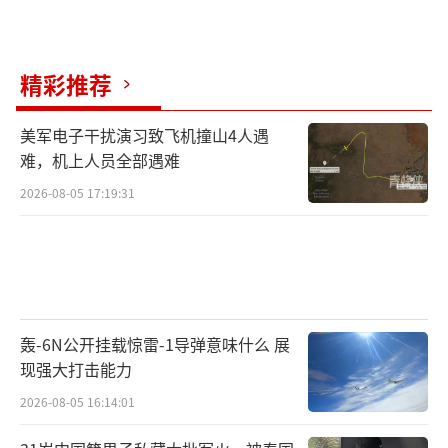
方面退出协议，随后重启并新增对伊制裁。201
9年5月以来，伊朗逐步中止履行协议部分条
精彩推荐
款，但承诺所采取措施“可逆”。2021年，伊
核协议相关方在奥地利维也纳举行多轮谈判，
美军电子干扰演习致飞机撞山4人遇
讨论美伊恢复履约，美方间接参与谈判。
难，机上人员全部遇难
2026-08-05 17:19:31
（责任编辑：卢其龙 CM0882）
轰-6N公开挂载惊雷-1导弹意味什么 展
现强大打击能力
2026-08-05 16:14:01