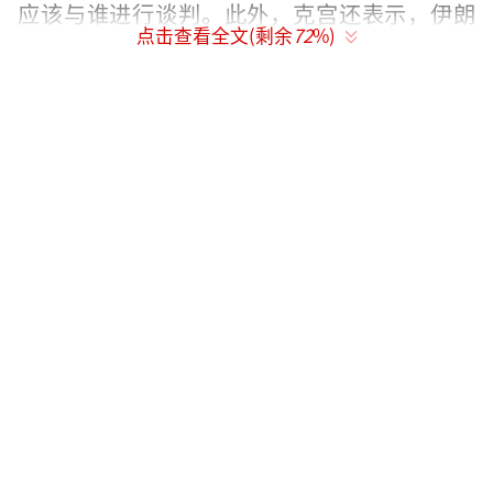
应该与谁进行谈判。此外，克宫还表示，伊朗
点击查看全文(剩余
72
%)
核计划将成为未来俄美会谈的议题之一。
佩斯科夫资料图图源：外媒
特朗普3月4日在对国会参众两院发表讲话
时说，当天早些时候，收到乌克兰总统泽连斯
基写给他的信函。泽连斯基在信中说，乌克兰
已经准备好尽早坐到谈判桌前，与美方一道实
现俄乌持久和平，同时乌方已准备好“在任何
（对美方）方便的时间”签署美乌矿产协议。
特朗普还称，美方同时与俄罗斯进行了“严肃
讨论”，并从俄方获得“准备好实现和平的强
烈信号”