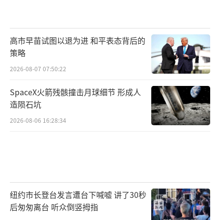
高市早苗试图以退为进 和平表态背后的
策略
2026-08-07 07:50:22
SpaceX火箭残骸撞击月球细节 形成人
造陨石坑
2026-08-06 16:28:34
纽约市长登台发言遭台下喊嘘 讲了30秒
后匆匆离台 听众倒竖拇指