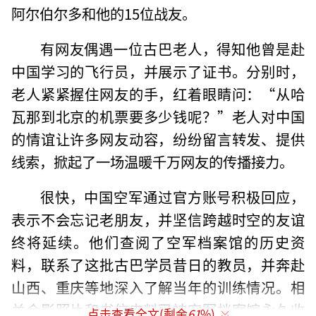
阿尔伯尔多和他的15位战友。
有网友偶遇一位古巴老人，得知他曾是赴
中国学习的飞行员，并展示了证书。分别时，
老人紧紧握住网友的手，红着眼睛问：“从哈
瓦那到北京的机票要多少钱呢？”老人对中国
的情谊让许多网友动容，纷纷留言转发、提供
线索，掀起了一场温暖千万网友的传播接力。
很快，中国空军通过官方账号积极回应，
表示不会忘记老朋友，并坚信跨越时空的友谊
终将延续。他们查阅了空军档案馆的历史资
料，联系了这批古巴学员昔日的教员，并奔赴
山西、重庆等地深入了解当年的训练情况。相
关合影照片和书信史料已被空军档案馆永久收
点击查看全文(剩余
61
%)