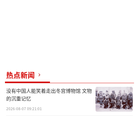
龙，其中一张写着：“我们相隔遥远，但这并
不足以使我忘记您。”还有学员给航校寄来书
信，表达对航校和教员的思念之情，期待再次
见面。当年的教员管怀忠、马春河、韦兆丛、
缪振龙、周生敬等人还专门录制了视频问候远
在古巴的战友，表示非常想念他们，并邀请他
们来中国看看最新的飞机和变化。
热点新闻
中国空军还特地为古巴学员准备了书法作
没有中国人能笑着走出冬宫博物馆 文物
品和主战装备纪念相框等礼物。我国驻古巴大
的沉重记忆
使华昕表示，大家相聚在一起，实现了具有特
2026-08-07 09:21:01
殊意义的大团圆，共同续写跨越半个世纪的师
生情、牢不可破的战友情和历久弥坚的同志
情。