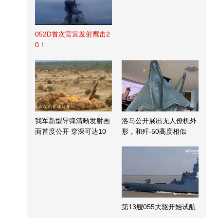
052D首次官宣发射鹰击2
0！
我军新型导弹清晰发射画
洛马公开展出无人僚机外
面首度公开 穿深可达10
形，和歼-50高度相似
米
第13艘055大驱开始试航