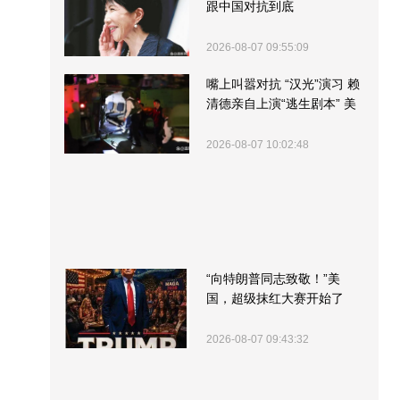
跟中国对抗到底
2026-08-07 09:55:09
嘴上叫嚣对抗 “汉光”演习 赖
清德亲自上演“逃生剧本” 美
军方围观“服务”
2026-08-07 10:02:48
“向特朗普同志致敬！”美
国，超级抹红大赛开始了
2026-08-07 09:43:32