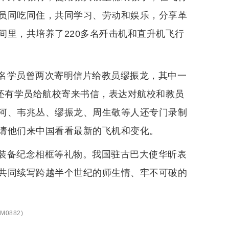
员同吃同住，共同学习、劳动和娱乐，分享革
间里，共培养了220多名歼击机和直升机飞行
名学员曾两次寄明信片给教员缪振龙，其中一
”还有学员给航校寄来书信，表达对航校和教员
河、韦兆丛、缪振龙、周生敬等人还专门录制
请他们来中国看看最新的飞机和变化。
装备纪念相框等礼物。我国驻古巴大使华昕表
共同续写跨越半个世纪的师生情、牢不可破的
M0882
)