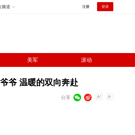
方频道
注册
登录
美军
滚动
爷爷 温暖的双向奔赴
微信
微博
分享