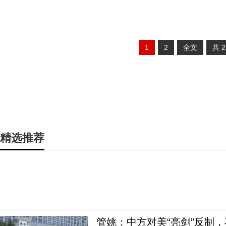
1
2
全文
共
精选推荐
管姚：中方对美“亮剑”反制