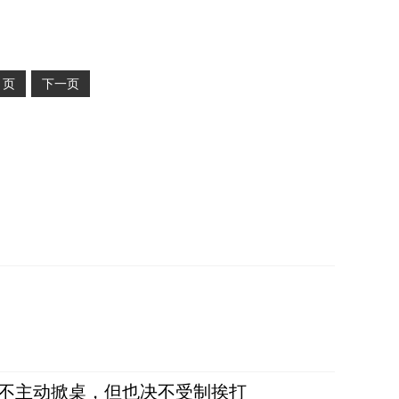
2
页
下一页
，不主动掀桌，但也决不受制挨打