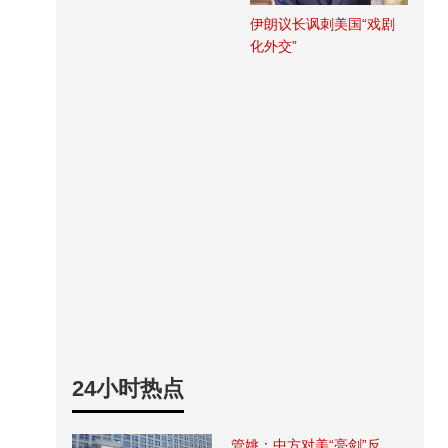
伊朗议长讽刺美国“戏剧
化外交”
24小时热点
管姚：中方对美“亮剑”反