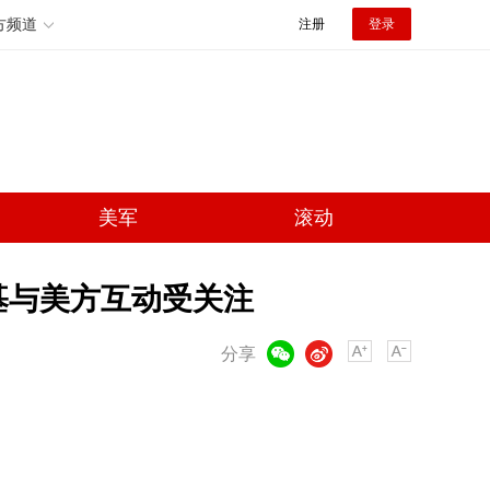
方频道
注册
登录
美军
滚动
基与美方互动受关注
微信
微博
分享