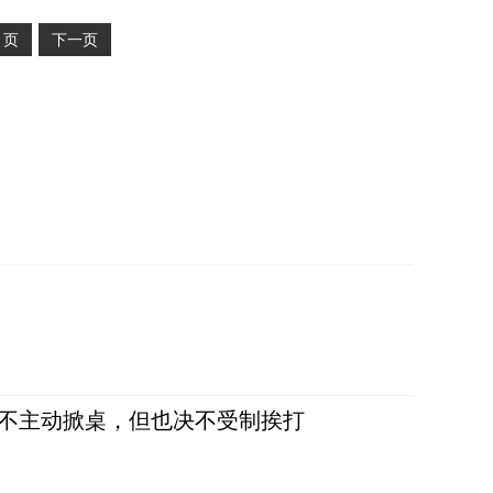
2
页
下一页
，不主动掀桌，但也决不受制挨打