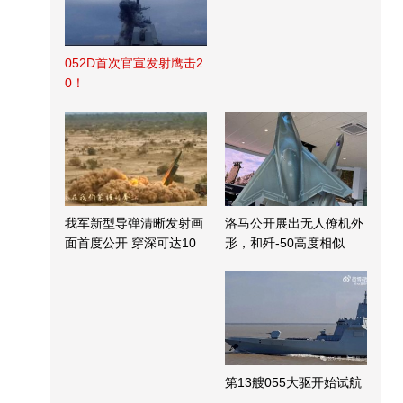
052D首次官宣发射鹰击2
0！
我军新型导弹清晰发射画
洛马公开展出无人僚机外
面首度公开 穿深可达10
形，和歼-50高度相似
米
第13艘055大驱开始试航