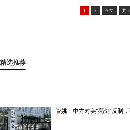
1
2
全文
共
精选推荐
管姚：中方对美“亮剑”反制