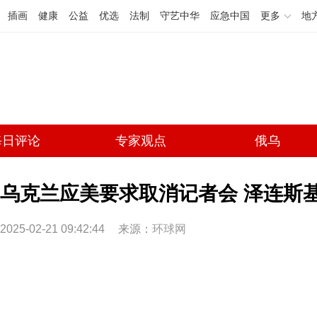
插画
健康
公益
优选
法制
守艺中华
应急中国
更多
地
每日评论
专家观点
俄乌
乌克兰应美要求取消记者会 泽连斯
2025-02-21 09:42:44
来源：
环球网