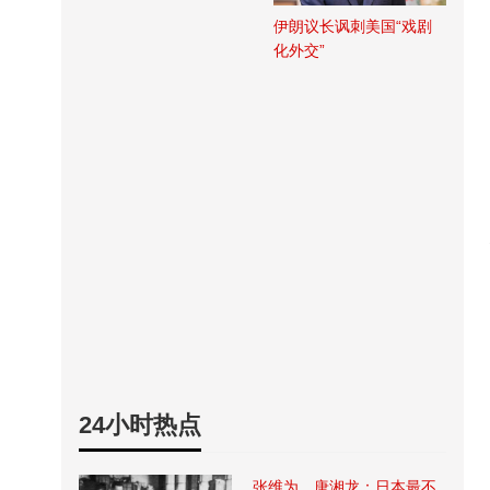
伊朗议长讽刺美国“戏剧
化外交”
24小时热点
张维为、唐湘龙：日本最不