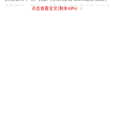
差距明显。而且，《哪吒2》在北美几乎没有逆
点击查看全文(剩余
68
%)
袭的机会，首日票房代表了其在当地市场的平
均表现。
同日上映的《美国队长4》票房达到4000万
美元，是《哪吒2》的13倍。从品质上看，《哪
吒2》未必逊色，但市场表现却相差甚远。此
外，实际放映的影院数量仅为660间，占全美电
影院总数不到5%，说明认可并愿意给《哪吒
2》机会的影院非常少。
《哪吒2》的海外发行由华人影业负责，但
这次发行工作暴露出在海外市场发行的短板。
影片主要在AMC院线上映，而该院线有近900家
影院，并未全部同意放映《哪吒2》。相比之