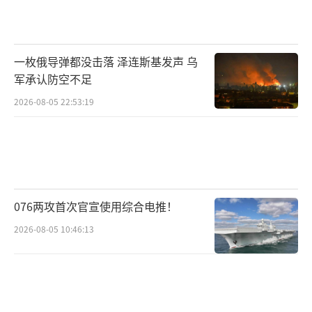
可度较低；二是发行公司能力不足，未能打通
更多院线关系。华语电影在北美的成功案例，
如《英雄》和《卧虎藏龙》，都有强大的本土
一枚俄导弹都没击落 泽连斯基发声 乌
发行公司支持。
军承认防空不足
中国电影要想在全球市场取得更大发展，
2026-08-05 22:53:19
必须正视这些问题。虽然中国已成为全球最大
的电影市场之一，但北美依然是不可忽视的重
要市场。《哪吒2》的海外探索虽不成功，但仍
具有重要意义，每一次尝试都能提升中国电影
076两攻首次官宣使用综合电推！
在国际上的地位。
2026-08-05 10:46:13
为什么哪吒2海外票房只有美队4的十分之一。
（责任编辑：卢其龙 CM0882）