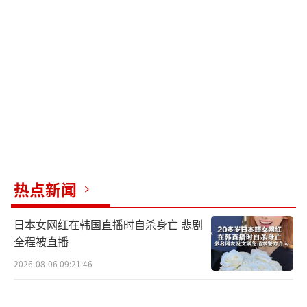
下，《美国队长4》开画时在4105间影院放映，
几乎是《哪吒2》的六倍。
平均每家影院的票房产出也不乐观。以每
张票价16美元计算，每家影院平均卖出293张电
影票。如果一家影院一天只排三场，上座率并
不高，这与媒体报道的“场场火爆、一票难
求”情况不符。同日上映的《美国队长4》单影
院票房产出是9744美元，意味着其上座率是
热点新闻
《哪吒2》的一倍多。
日本女网红在韩国直播时自杀身亡 悲剧
分析数据后发现，《哪吒2》在海外的表现
全程被直播
并不如预期。主要原因有两个：一是文化差
2026-08-06 09:21:46
异，北美观众对中国电影尤其是动画电影的认