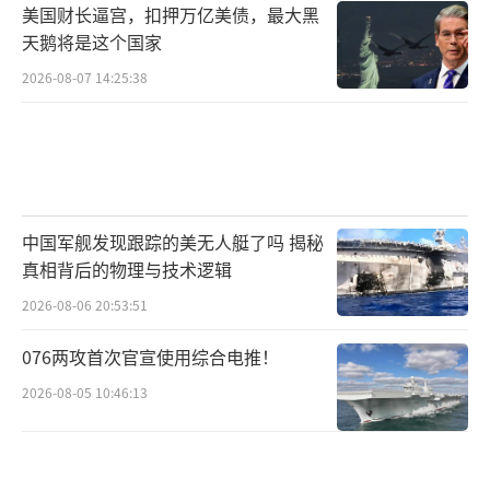
月18日于沙特阿拉伯展开直接会谈，欧洲国家
美国财长逼宫，扣押万亿美债，最大黑
天鹅将是这个国家
及乌克兰均未被邀请。
2026-08-07 14:25:38
CNN报道称，此次巴黎会议的结果“令人
失望”，欧洲各国未能就具体的安全措施达成
共识，也未能统一立场应对俄乌问题。路透社
进一步指出，美国国务卿鲁比奥此前曾表示，
如果谈判取得进展，乌克兰和欧洲国家“最
中国军舰发现跟踪的美无人艇了吗 揭秘
真相背后的物理与技术逻辑
终”会被邀请参与“真正的和平进程”。但目
2026-08-06 20:53:51
前，美俄似乎更倾向于先行达成初步框架，再
考虑让欧洲和乌克兰介入。
076两攻首次官宣使用综合电推！
2026-08-05 10:46:13
《纽约时报》援引德国议员罗特根的观点
称，美国政府的政策正在发生根本性转
变。“传统上，美欧的安全利益紧密相连，但