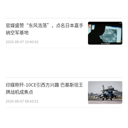
在向乌克兰提供安全保障的同时，英国政
府正面临国内财政紧缩的挑战。据《卫报》披
官媒盛赞“东风浩荡”，点名日本嘉手
露，财政部已要求卫生、教育和国防之外的公
纳空军基地
共服务部门在6月份预算审查前，预先制定削减
2026-08-07 10:40:02
11%预算的“最坏情况”应对方案。涉及的部
门包括文化、司法、环境、内政等多个领域，
甚至地方政府资金也可能受到波及。
目前，英国国防开支占GDP的比例为2.3
印媒称歼-10CE引西方兴趣 巴基斯坦王
3%，斯塔默政府承诺将其提高至2.5%。不
牌战机成焦点
过，具体执行时间尚未确定。财政分析人士指
2026-08-07 08:43:51
出，若要实现这一目标，每年额外支出的军费
将达到约63亿美元，而这笔资金可能只能通过
削减其他领域预算来补足。