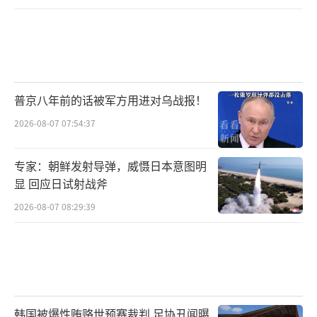
普京八年前的话被军方用进对乌战报！
2026-08-07 07:54:37
专家：朝鲜发射导弹，威慑日本意图明
显 回应日试射战斧
2026-08-07 08:29:39
韩国被爆性贿赂世预赛裁判 足协丑闻曝