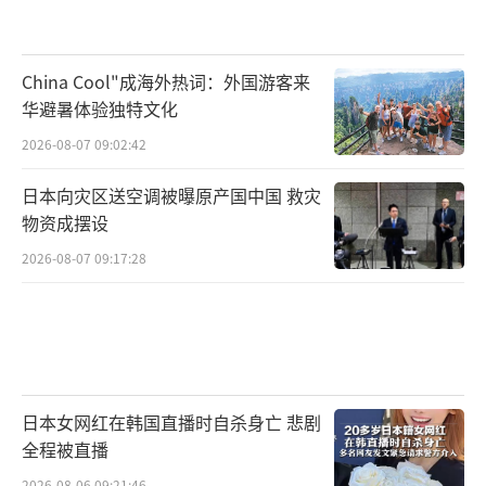
如今，美国不再将欧洲安全视为自身的核心国
家利益。”
China Cool"成海外热词：外国游客来
英国国内争议加剧，斯塔默寻求美英“特
华避暑体验独特文化
殊关系”支持
2026-08-07 09:02:42
巴黎会议结束后，英国政府的内部争议也
日本向灾区送空调被曝原产国中国 救灾
物资成摆设
在升温。英国国内有声音认为，为了向乌克兰
2026-08-07 09:17:28
提供更多军事援助，削减公共服务预算将对普
通民众造成直接影响，政府的财政优先级引发
争议。
与此同时，英国政府也尚未明确是否允许
议会对任何潜在的军事部署进行投票。唐宁街
日本女网红在韩国直播时自杀身亡 悲剧
全程被直播
发言人表示，目前考虑这一问题“为时过
2026-08-06 09:21:46