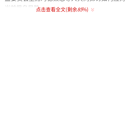
当前俄乌局势。
点击查看全文(剩余
85
%)
在会后讲话中，斯塔默重申，欧洲国家必
须大幅增加国防开支，并联合派遣维和部队以
保障乌克兰的长期安全。但他同时强调，欧洲
行动“必须获得美国的支持”，否则难以发挥
实质性作用。
“这不仅仅是乌克兰的前线，而是欧洲和
英国的前线。这关乎我们的国家安全，我们必
须做得更多。”斯塔默表示。他透露，自己已
经做好在俄乌战争结束后，派遣英国维和部队
进入乌克兰的准备。
然而，斯塔默的提议在欧洲内部遭到不同