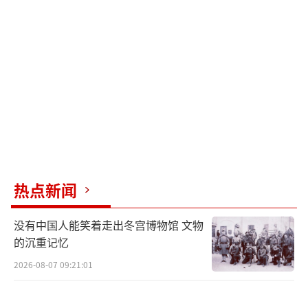
程度的抵制。德国总理朔尔茨明确表示，在未
达成和平协议的情况下，谈论派遣维和部
队“极不合适”。意大利总理梅洛尼同样对该
计划持谨慎态度，认为“在乌克兰部署欧洲士
兵是最复杂、最具争议，也可能是最无效的选
项”。
CNN分析指出，斯塔默的“增兵倡议”在
巴黎会议期间引发了明显分歧。对于大多数欧
热点新闻
洲国家而言，派遣维和部队不仅可能加剧与俄
罗斯的直接对抗，还会加重欧洲军队的资源压
没有中国人能笑着走出冬宫博物馆 文物
力，进而影响各国自身的安全战略。
的沉重记忆
2026-08-07 09:21:01
财政紧缩背景下，英国政府被曝削减公共
服务预算填补军费