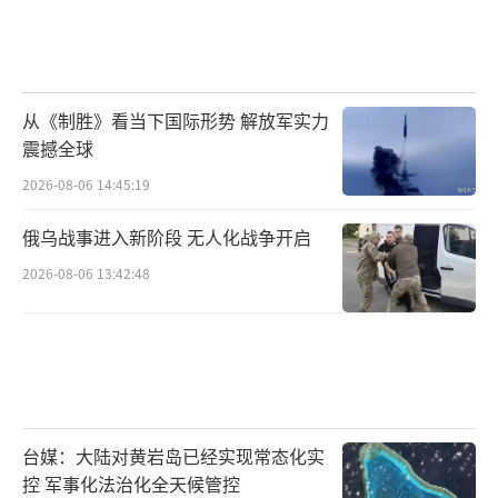
以达成一致；另一方面，英国为提升国防预算
被迫削减公共服务资金，引发国内争议。与此
同时，美俄即将在沙特开启谈判，欧洲却被排
从《制胜》看当下国际形势 解放军实力
除在外，使得英国在国际博弈中的处境更加尴
震撼全球
尬。
2026-08-06 14:45:19
未来，欧洲是否会真正形成统一的安全战
俄乌战事进入新阶段 无人化战争开启
略？英国政府能否在财政紧缩的背景下平衡国
2026-08-06 13:42:48
内外需求？而美俄主导的和谈，又将如何影响
欧洲的角色？这些问题仍然悬而未决，欧洲的
安全格局或许正站在关键的十字路口。
（责任编
辑：张佳鑫）
台媒：大陆对黄岩岛已经实现常态化实
控 军事化法治化全天候管控