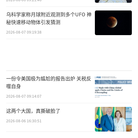
早”。
乌科学家称月球附近观测到多个UFO 神
在此背景下，斯塔默政府正寻求与美国加
秘快速移动物体引发猜测
强双边合作。据英国首相府透露，斯塔默计划
2026-08-07 09:19:38
在下周前往华盛顿，与特朗普会面，商讨如何
深化英美在贸易、投资和安全领域的合作。分
析人士认为，斯塔默此行的一个核心目标，是
确保英国在乌克兰问题上获得美方更坚定的支
持，同时为自身的国防政策争取更多国际认
一份令美国极为尴尬的报告出炉 关税反
同。
噬自身
2026-08-07 09:14:07
欧洲安全前景未明，英国政策陷入两难
这两个大国，真撕破脸了
当前，英国政府在国际和国内面临双重压
2026-08-06 16:30:51
力：一方面，斯塔默推动的“欧洲联合派
兵”计划在巴黎会议上遭遇阻力，欧洲内部难