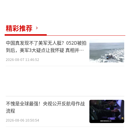
值得注意的是，尽管斯塔默在巴黎会议上
强硬表态，但他在会后对派遣地面部队的立场
精彩推荐
似乎有所调整。他表示：“如果达成持久的俄
乌和平协议，我会考虑与其他国家一起派遣地
中国真发现不了美军无人艇？052D被拍
面部队。但这必须建立在美国提供安全保障的
到后，美军3大疑点让我怀疑 真相并非
如此
基础上，因为美国的承诺才是有效阻止俄罗斯
2026-08-07 11:46:52
再次发动进攻的关键。”
巴黎会议未能达成具体协议，美俄会谈欧
洲遭边缘化
不愧是全球最强！央视公开反航母作战
巴黎会议结束后，波兰总理图斯克在记者
流程
会上直言，此次会议未能就乌克兰问题形成任
2026-08-06 10:50:54
何实际决策。而与此同时，美俄代表团即将在2