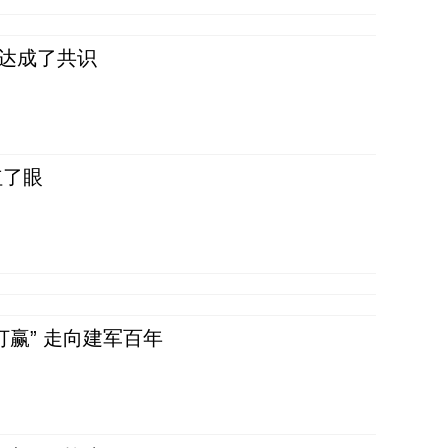
民达成了共识
红了眼
赢” 走向建军百年