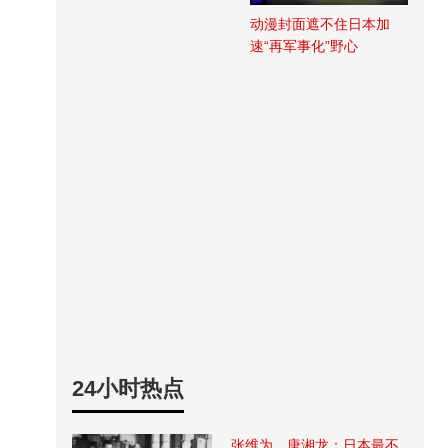
动漫封面遮不住日本加
速“再军事化”野心
24小时热点
张维为、唐湘龙：日本最不