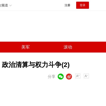
方频道
注册
登录
美军
滚动
政治清算与权力斗争(2)
微信
微博
分享