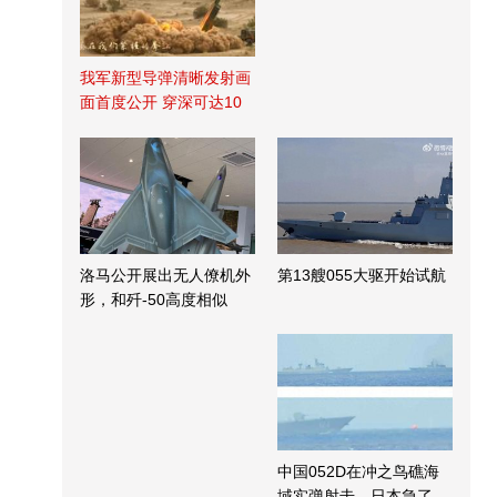
我军新型导弹清晰发射画
面首度公开 穿深可达10
米
洛马公开展出无人僚机外
第13艘055大驱开始试航
形，和歼-50高度相似
中国052D在冲之鸟礁海
域实弹射击，日本急了