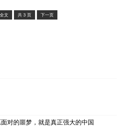
全文
共
3
页
下一页
愿面对的噩梦，就是真正强大的中国