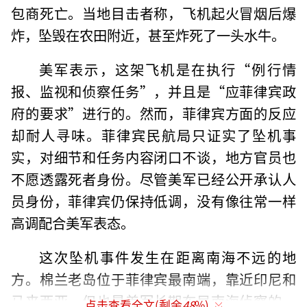
包商死亡。当地目击者称，飞机起火冒烟后爆
炸，坠毁在农田附近，甚至炸死了一头水牛。
美军表示，这架飞机是在执行“例行情
报、监视和侦察任务”，并且是“应菲律宾政
府的要求”进行的。然而，菲律宾方面的反应
却耐人寻味。菲律宾民航局只证实了坠机事
实，对细节和任务内容闭口不谈，地方官员也
不愿透露死者身份。尽管美军已经公开承认人
员身份，菲律宾仍保持低调，没有像往常一样
高调配合美军表态。
这次坠机事件发生在距离南海不远的地
方。棉兰老岛位于菲律宾最南端，靠近印尼和
马来西亚，但也是美军长期布局南海侦察的一
点击查看全文(剩余
48
%)