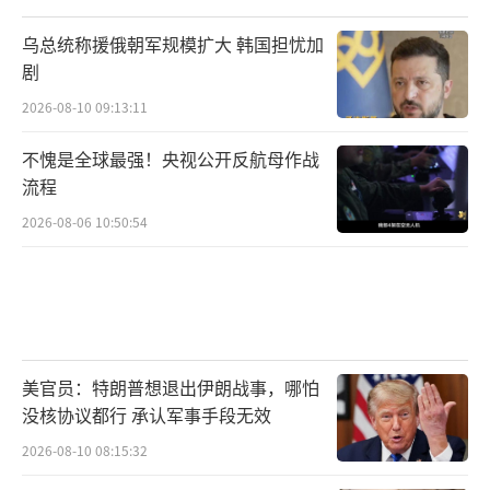
乌总统称援俄朝军规模扩大 韩国担忧加
印度选择HCM路线的
主要优势在于其已有
剧
的俄制超燃冲压发动机技术基础
，但要真正实
2026-08-10 09:13:11
现具备实战能力的高超声速巡航导弹，仍然面
临诸多技术难关，如
燃烧稳定性、气动外形优
不愧是全球最强！央视公开反航母作战
流程
化、材料耐高温能力等问题
。
2026-08-06 10:50:54
尽管印度已经取得了一定进展，但与全球
领先国家相比，仍有很长的路要走。目前，印
度的HCM发展虽然迈出了重要一步，但仍未展
示出实际具备战斗力的型号，
未来仍需多次飞
行试验和战术验证
。
美官员：特朗普想退出伊朗战事，哪怕
没核协议都行 承认军事手段无效
至于HGV，印度连基础性测试都尚未完
2026-08-10 08:15:32
成，
在该领域甚至落后于朝鲜
，短时间内赶超