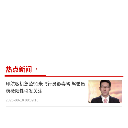
剂，因此在高超声速巡航导弹（HCM）上具有
天然优势。印度《欧亚时报》还报道，DRDO
成功研发了一种
新型陶瓷热障涂层（TBC）
，
能够在
超过1500摄氏度的高温下稳定工作
，不
排除这项技术可能为超燃冲压发动机的耐高温
设计提供了关键支持。
那么，印度为何选择高技术门槛更高的
HC
热点新闻
M
（高超声速巡航导弹）路线，而非更易实现
印航客机急坠91米飞行员疑毒驾 驾驶员
的
HGV
（高超声速滑翔飞行器）呢？最直接的
药检阳性引发关注
原因在于，印度早已通过与俄罗斯的合作，掌
2026-08-10 08:39:16
握了超燃冲压发动机相关技术。
1998年，印度与俄罗斯联合成立
布拉莫斯
航空航天合资公司
，专门研发和生产
布拉莫斯