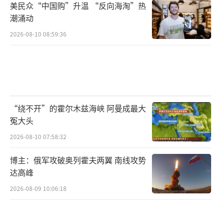
美民众“中国购”升温 “反向海淘”热
其他国家的可能性较低。因此，印度在高超声
潮涌动
速武器发展上能否取得突破，最终仍需看其后
2026-08-10 08:59:36
续技术攻关的进展。
印度虽然高调宣布完成了远程高超声速导
弹试射，并在超燃冲压发动机研发上取得了一
定成绩，但从技术细节来看，其真正的高超声
“绕不开”的霍尔木兹海峡 阿曼成最大
速能力仍有待考证。目前，印度HCM发展已有
冤大头
雏形，但尚未达到可实战部署的阶段，而HGV
2026-08-10 07:58:32
领域则几乎处于空白状态。
博主：俄军攻破奥列霍夫两翼 南线攻势
未来，印度若想真正跻身全球高超声速武
达高峰
器强国之列，仍需克服一系列关键技术挑战，
2026-08-09 10:06:18
并投入更多时间和资源进行实战化测试。短期
内，印度要实现跨越式进步并不现实，但如果