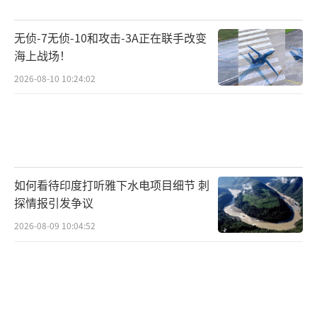
系列导弹
。其中，“布拉莫斯-II”就被设计为
无侦-7无侦-10和攻击-3A正在联手改变
一种高超声速巡航导弹，计划采用超燃冲压发
海上战场！
动机。而印度近年来的一系列测试，例如
2016
2026-08-10 10:24:02
年印度空间研究组织（ISRO）成功测试两台自
主研制的超燃冲压发动机
，以及
2020年以6马
赫速度运行22秒的高超声速技术演示飞行器
（HSTDV）测试
，都表明印度在 HCM 领域的
技术储备较为扎实。
如何看待印度打听雅下水电项目细节 刺
探情报引发争议
相比之下，印度在
HGV领域的研究明显落
2026-08-09 10:04:52
后
，甚至可以说几乎没有实质性进展。开发一
款合格的 HGV 需要先进的风洞测试能力，而印
度目前最先进的
海得拉巴高超声速风洞（HW
T）
，虽然可模拟
5至12马赫的气流速度
，但仅