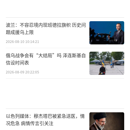
持续投入和发展，或许在未来十年内能逐步缩
小与其他军事大国的技术差距。
（责任编辑：张佳
波兰：不容忍境内现班德拉旗帜 历史问
鑫）
题成援乌上限
2026-08-10 10:14:21
俄乌战争会有“大结局”吗 泽连斯基自
信设时间表
2026-08-09 20:22:05
以色列媒体：穆杰塔巴被紧急送医，情
况危急 病情传言引关注