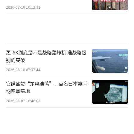
计要求极高。
2026-08-10 10:12:32
HGV（高超声速滑翔弹头）
优点
：
结构简
单，制造难度较低
，通过飞控系统可在大气层
内大幅机动，提高拦截难度。
缺点
：本身
无动
力系统
，完全依靠火箭推动进入滑翔阶段，速
轰-6K到底是不是战略轰炸机 准战略级
度会逐渐下降，末端机动能力受限。
别的突破
2026-08-10 07:37:44
全球主要国家的HGV和HCM代表型号如
下：
官媒盛赞“东风浩荡”，点名日本嘉手
纳空军基地
HGV代表
：俄罗斯“先锋”、中国东风-1
2026-08-07 10:40:02
7、美国 C-HGB、朝鲜“火星-8”
HCM代表
：俄罗斯“锆石”、美国 X-51、
据传中国长剑-100