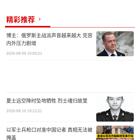
凭这一点，远远无法支撑HGV所需的所有实验
条件。这也是为什么，印度至今未能拿出任何
精彩推荐
可与朝鲜“火星-8”或“火星炮-16B”相媲美
的HGV试验成果
。
博主：俄罗斯主战派声音越来越大 克宫
内外压力剧增
在全球高超声速武器竞争中，目前主流技
2026-08-09 10:09:21
术路线分为
HCM（高超声速巡航导弹）
和
HGV
（高超声速滑翔飞行器）
。两者各具优劣：
HCM（超燃冲压发动机路线）
优点
：可持
续提供动力，
能更长时间维持高超声速状态
，
夏士远空降时坠地牺牲 烈士魂归故里
无需携带氧化剂，燃料效率更高，且具备更强
2026-08-10 10:12:21
的机动能力。
缺点
：需要
火箭发动机
助推至超
音速后才能点火，且在高速气流中保持稳定燃
以军士兵枪口对准中国记者 真相无法被
烧是一大技术挑战，高温高压环境对材料和设
掩盖