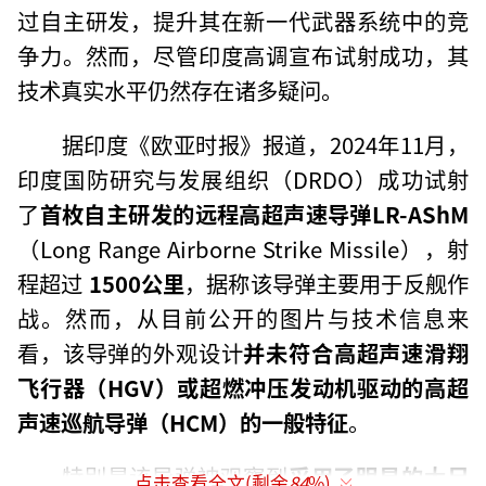
过自主研发，提升其在新一代武器系统中的竞
争力。然而，尽管印度高调宣布试射成功，其
技术真实水平仍然存在诸多疑问。
据印度《欧亚时报》报道，2024年11月，
印度国防研究与发展组织（DRDO）成功试射
了
首枚自主研发的远程高超声速导弹LR-AShM
（Long Range Airborne Strike Missile），射
程超过
1500公里
，据称该导弹主要用于反舰作
战。然而，从目前公开的图片与技术信息来
看，该导弹的外观设计
并未符合高超声速滑翔
飞行器（HGV）或超燃冲压发动机驱动的高超
声速巡航导弹（HCM）的一般特征
。
特别是该导弹被观察到
采用了明显的大尺
点击查看全文(剩余
84
%)