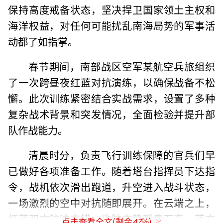
保持高度戒备状态，坚决捍卫国家领土主权和
海洋权益，对任何可能扰乱南海局势的军事活
动都了如指掌。
春节期间，南部战区空军某航空兵旅组织
了一次跨昼夜红蓝对抗演练，以确保战备不松
懈。此次训练紧密结合实战需求，设置了多种
复杂战术背景和突发情况，全面检验并提升部
队作战能力。
清晨时分，负责飞行训练保障的官兵们早
已做好各项准备工作。随着塔台指挥员下达指
令，战机依次滑出跑道，升空进入战斗状态，
一场激烈的空中对抗随即展开。在云端之上，
红蓝双方航迹交错，攻防态势瞬息万变。蓝方
点击查看全文(剩余
47
%)