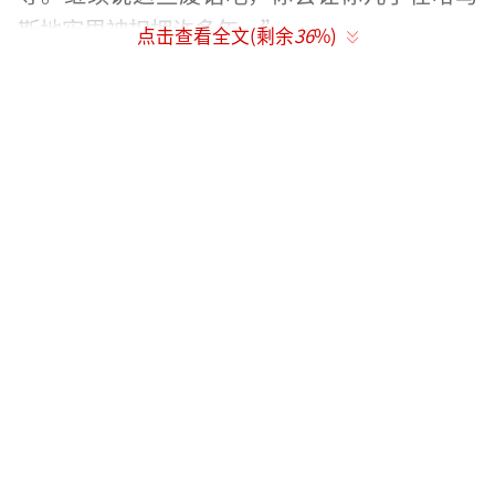
斯地牢里被扣押许多年。”
点击查看全文(剩余
36
%)
当天，以色列财政部长、极右翼政治人士
斯莫特里赫在社交媒体上发表声明，称当前正
在谈判中的加沙地带停火协议对以色列国家安
全是一场“灾难”，并表示不会参与这一协
议。这番言论引起了被扣押人员家属的强烈不
满。汉娜·科亨质问斯莫特里赫：“你的羞耻
心在哪里？你要杀了我们的女儿，还坐在这里
讨价还价。你不感到羞耻吗？斯莫特里赫部
长？你要把我们的女儿带回家。如果她是你的
女儿，她早就回家了。”
（责任编辑：张小花 TT1000）