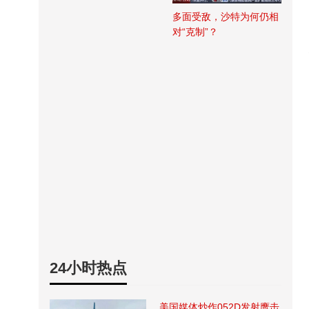
多面受敌，沙特为何仍相
对“克制”？
24小时热点
美国媒体炒作052D发射鹰击