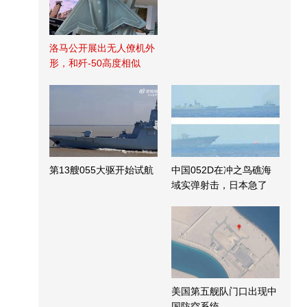
洛马公开展出无人僚机外
形，和歼-50高度相似
第13艘055大驱开始试航
中国052D在冲之鸟礁海
域实弹射击，日本急了
美国第五舰队门口出现中
国防空系统