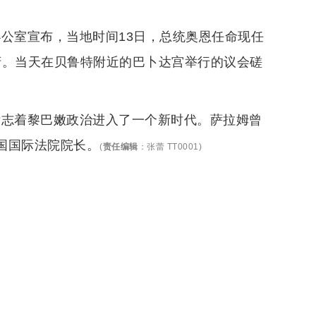
公室宣布，当地时间13日，总统奥恩任命现任
府。当天在贝鲁特附近的巴卜达宫举行的议会磋
标志着黎巴嫩政治进入了一个新时代。萨拉姆曾
合国国际法院院长。
(
责任编辑
：
张蕾 TT0001
)