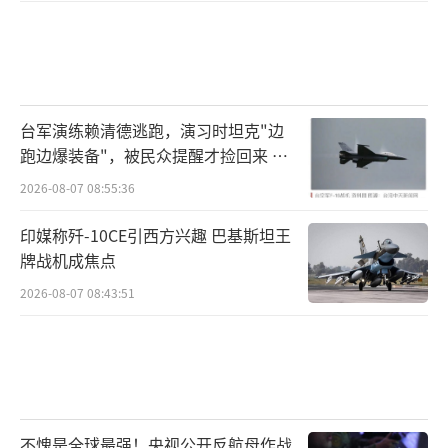
台军演练赖清德逃跑，演习时坦克"边
跑边爆装备"，被民众提醒才捡回来 演
习状况频出引发关注
2026-08-07 08:55:36
印媒称歼-10CE引西方兴趣 巴基斯坦王
牌战机成焦点
2026-08-07 08:43:51
不愧是全球最强！央视公开反航母作战