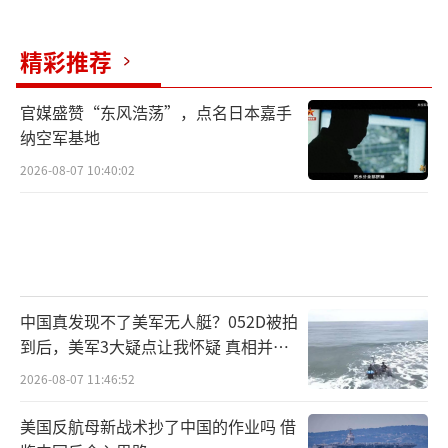
续加大国内开采还是积极投资海外矿山，这些
精彩推荐
问题值得深思。资源的战略意义远比我们想象
的重要。
官媒盛赞“东风浩荡”，点名日本嘉手
纳空军基地
俄罗斯铁矿石为何只小量出口中国。
（责任编辑：
2026-08-07 10:40:02
张蕾 TT0001）
中国真发现不了美军无人艇？052D被拍
到后，美军3大疑点让我怀疑 真相并非
如此
2026-08-07 11:46:52
美国反航母新战术抄了中国的作业吗 借