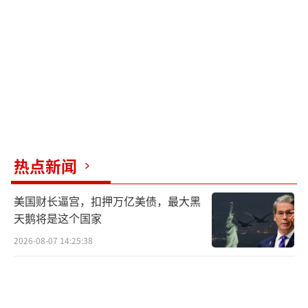
方制裁使俄罗斯更倾向于把铁矿石留在国内。
此外，俄罗斯担心过度依赖中国市场，一旦关
系变化或中国停止购买，其经济会受到影响。
因此，俄罗斯更愿意分散市场，向多个国家出
口铁矿石。
中国和俄罗斯在铁矿石上并非完全没有合
作可能。近年来，两国在能源、农业、科技等
热点新闻
领域已有不少互动。但中国对铁矿石的需求不
仅大，还挑剔，习惯于使用高品位、杂质少的
美国财长逼宫，扣押万亿美债，最大黑
矿石。目前，俄罗斯的矿石开采能力和质量难
天鹅将是这个国家
以满足中国的要求。
2026-08-07 14:25:38
国际铁矿石市场主要被澳大利亚和巴西控
制。2024年，这两国几乎垄断了全球铁矿石贸