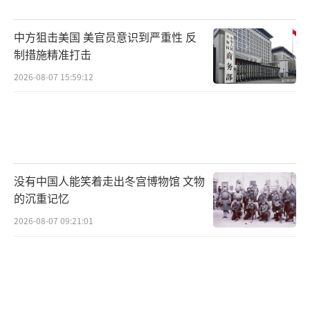
易的大头。中国也在采取多种措施缓解对进口
铁矿石的依赖。一方面，加大国内矿山的开采
中方狙击美国 美官员意识到严重性 反
力度，提高技术水平，利用品位不高的矿石。
制措施精准打击
另一方面，积极投资海外矿山，尤其是在非洲
2026-08-07 15:59:12
和南美地区，获取优质资源。此外，中国大力
推动废钢回收利用，2024年的废钢铁回收量已
超过2.3亿吨，减少了对进口铁矿石的依赖，也
更加环保。
没有中国人能笑着走出冬宫博物馆 文物
网友们对此事也有各种看法。有人认为俄
的沉重记忆
罗斯想成为铁矿石市场的主导者，但实力不
2026-08-07 09:21:01
足；有人理解俄罗斯自身的困境；还有人建议
中国多进行废钢回收。中国解决铁矿石供应问
题需要多方面努力，不能单纯依赖某个国家。
未来，中国如何摆脱对进口铁矿石的依赖，继