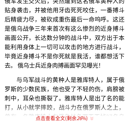
俄军发生交火后，突然遭到这名俄军黄种人的
贴身袭击，并被他用牙齿死死咬住，一番搏斗
后精疲力尽，被砍成重伤最后一命呜呼。这还
是俄乌战争三年来首次有这么惨烈的近身搏斗
画面公开，长达数分钟的战斗中，双方出于本
能利用身体上一切可以攻击的地方进行战斗，
毕竟近身搏斗不是你死就是我活，谁都想活下
去。 俄乌士兵近身肉搏画面罕见曝光！
与乌军战斗的黄种人是雅库特人，属于俄
罗斯的少数民族，他也受了不轻的伤，肩膀被
刺中，耳朵也撕裂了。雅库特人是出了名的能
打，从小就学摔跤，战斗力在俄罗斯人之上，
曾有一名雅库特人在俄乌战争两天干掉27名乌
点击查看全文(剩余
26
%)
军。俄乌两名素不相识的士兵，只能通过这种