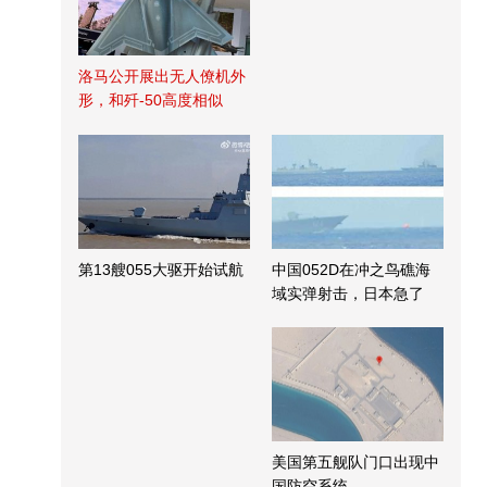
洛马公开展出无人僚机外
形，和歼-50高度相似
第13艘055大驱开始试航
中国052D在冲之鸟礁海
域实弹射击，日本急了
美国第五舰队门口出现中
国防空系统