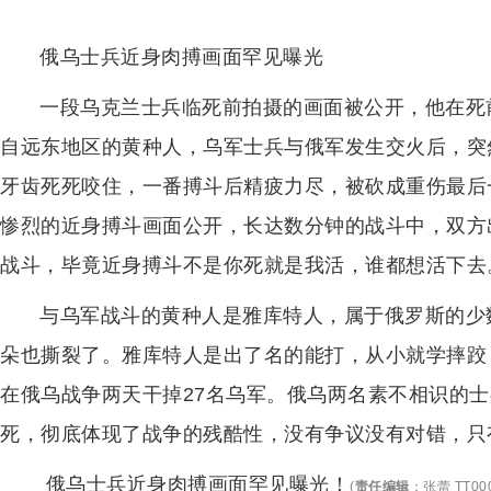
俄乌士兵近身肉搏画面罕见曝光
一段乌克兰士兵临死前拍摄的画面被公开，他在死
自远东地区的黄种人，乌军士兵与俄军发生交火后，突
牙齿死死咬住，一番搏斗后精疲力尽，被砍成重伤最后
惨烈的近身搏斗画面公开，长达数分钟的战斗中，双方
战斗，毕竟近身搏斗不是你死就是我活，谁都想活下去
与乌军战斗的黄种人是雅库特人，属于俄罗斯的少
朵也撕裂了。雅库特人是出了名的能打，从小就学摔跤
在俄乌战争两天干掉27名乌军。俄乌两名素不相识的
死，彻底体现了战争的残酷性，没有争议没有对错，只
俄乌士兵近身肉搏画面罕见曝光！
(
责任编辑
：
张蕾 TT00