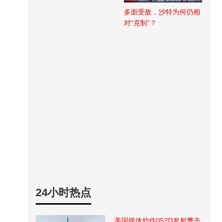
多面受敌，沙特为何仍相
对“克制”？
24小时热点
美国媒体炒作052D发射鹰击