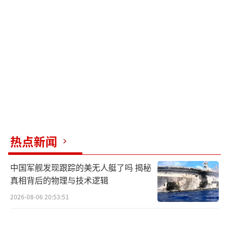
特朗普曾承诺如果胜选，他将迅速找到解决乌
克兰危机的外交途径，但他没有具体说明将如
何实现这一目标。《华尔街日报》11月报道披
露，特朗普的顾问已经起草了一份解决俄乌冲
突的计划，包括将乌克兰加入北约的时间推迟2
0年，冻结目前的交火前线，并在乌克兰建立一
个由欧洲盟国维和部队控制的“非军事区”。
谈到这些提议时，拉夫罗夫说，从众多泄
热点新闻
密信息和特朗普12月12日接受《时代》杂志采
中国军舰发现跟踪的美无人艇了吗 揭秘
访的内容来看，他正谈论“冻结”交火线上的
真相背后的物理与技术逻辑
敌对行动，并将对抗俄罗斯的责任进一步转嫁
2026-08-06 20:53:51
给欧洲人。对于总统当选人团队代表提出的将
乌克兰加入北约的时间推迟20年以及在乌克兰