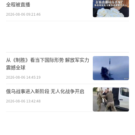
全程被直播
认真的，那么俄罗斯将对此做出回应。谈及俄
2026-08-06 09:21:46
乌冲突时，拉夫罗夫重申，俄罗斯愿意恢复谈
判，但前提是必须考虑俄罗斯的利益，并称在
达成可靠协议前实现停火“是死路一条”。拉
夫罗夫告诉在场记者，如果美国真的有意愿改
善俄美关系，俄罗斯愿意与特朗普的新政府合
从《制胜》看当下国际形势 解放军实力
作，但强调要由美国踏出第一步。
（责任编辑：于浩
震撼全球
淙 zx0176）
2026-08-06 14:45:19
俄乌战事进入新阶段 无人化战争开启
2026-08-06 13:42:48