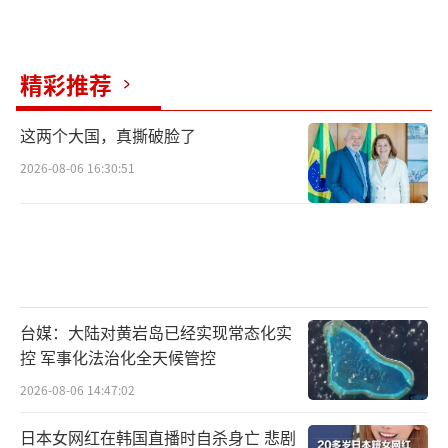
谈判已被“无限期搁置”，并相互指责对方导
致了谈判陷入僵局。
精彩推荐
在12月19日举行的年度记者招待会上，普
京重申，俄方愿意在不预设条件的情况下开始
这两个大国，真撕破脸了
谈判，但应该以2022年在伊斯坦布尔达成的共
2026-08-06 16:30:51
识为基础，这包括：乌克兰保持中立、不结盟
的地位，不加入北约并限制在该国部署外国武
器。普京还强调，任何谈判都必须考虑到自202
2年以来出现的现实情况，这包括顿涅茨克、卢
甘斯克、赫尔松、扎波罗热这四个地区已在举
台媒：大陆对黄岩岛已经实现常态化实
行全民公投后成为俄罗斯的一部分。
控 军事化法治化全天候管控
2026-08-06 14:47:02
12月26日，拉夫罗夫在记者会上表示，如
果美国当选总统特朗普关于恢复对话的信号是
日本女网红在韩国直播时自杀身亡 悲剧