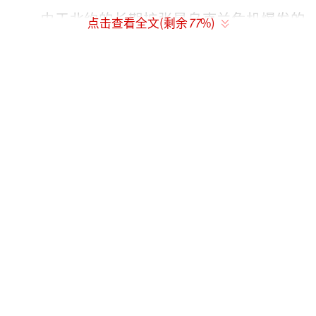
由于北约的长期扩张是乌克兰危机爆发的
点击查看全文(剩余
77
%)
主要原因之一，确保乌克兰的不结盟地位仍然
是特别军事行动必须实现的目标之一。这一目
标将会最终实现。即使收到邀请，俄方也不会
参加涉及讨论俄乌冲突的所谓“和平峰会”。
12月1日，乌克兰总统泽连斯基在接受日本
共同社专访时承认，通过武力夺回被俄罗斯占
领的部分领土很困难。对此，拉夫罗夫表示，
无法揣测泽连斯基公开承认无法以武力夺回失
地究竟意味着什么。俄方不再关注声明，而是
相信事实，尤其是在关乎基辅政权的问题上。
随着特朗普即将重返白宫，外界对于俄乌
停战可能性的关注热度不断上升。竞选期间，