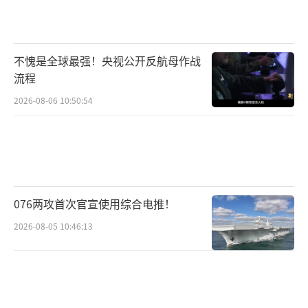
部署“英国和欧洲维和部队”的提议，俄方感
到不满。
不愧是全球最强！央视公开反航母作战
拉夫罗夫强调，俄乌之间的和平只能通
流程
过“可靠且具有法律约束力的协议”来实现，
2026-08-06 10:50:54
这些协议应解决冲突爆发的根本原因，并包含
防止未来再次发生危机的机制。俄方在解决敌
对行动方面的立场是“众所周知的”，并且俄
罗斯总统普京已经在多个场合明确阐述，包括
在本月早些时候举行的年度记者招待会上。
076两攻首次官宣使用综合电推！
2026-08-05 10:46:13
自俄乌爆发军事冲突以来，两国代表团共
进行了五轮谈判，最近一次于2022年3月29日
在土耳其伊斯坦布尔举行。2022年5月17日，
俄罗斯和乌克兰双方均表示，两国之间的和平