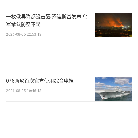
罪被判刑17年，服刑期间得到特赦。
一枚俄导弹都没击落 泽连斯基发声 乌
金泳三作为韩国历史上的第一位民选总
军承认防空不足
统，曾是民主化的象征。然而，1997年亚洲金
2026-08-05 22:53:19
融危机使他的政权陷入严重危机，尽管他成功
卸任并未被弹劾，但其历史地位受到削弱。
金大中是韩国唯一一位获得诺贝尔和平奖
的总统，因其推动朝鲜半岛和平进程而闻名。
076两攻首次官宣使用综合电推！
然而，他的家庭陷入了严重的腐败丑闻，使得
2026-08-05 10:46:13
他始终未能完全摆脱青瓦台的阴影。
卢武铉是一个典型的改革型总统，试图通
过打击腐败来重塑韩国政治生态。然而，2009
年，他因深陷受贿丑闻而选择自杀，成为韩国