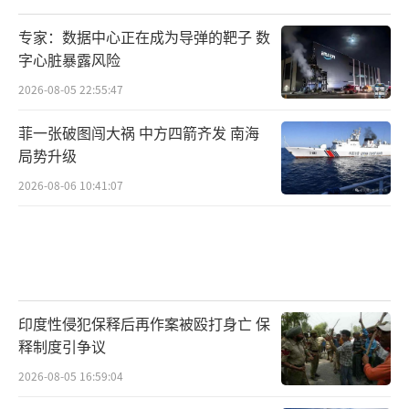
波动等因素，往往使总统们难以有一个平稳的
专家：数据中心正在成为导弹的靶子 数
结局。尹锡悦如果不能有效应对当前的危机，
字心脏暴露风险
或许也会成为这一魔咒的最新受害者。
2026-08-05 22:55:47
菲一张破图闯大祸 中方四箭齐发 南海
（责任编辑：张蕾 TT0001）
局势升级
2026-08-06 10:41:07
印度性侵犯保释后再作案被殴打身亡 保
释制度引争议
2026-08-05 16:59:04