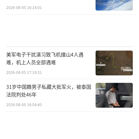
择退隐乡村，过上了相对平静的生活。
2026-08-05 16:14:01
尹锡悦是韩国第13任总统，自赢得大选后
便陷入了复杂的政治危机。尽管他并非军人出
身，而是一位资深检察官，但他面临着巨大的
挑战。国内党派斗争、财阀压力以及国际上的
美军电子干扰演习致飞机撞山4人遇
难，机上人员全部遇难
朝鲜核威胁和中美博弈，都使他的政治命运充
满不确定性。目前，尹锡悦的支持率持续低
2026-08-05 17:19:31
迷，批评声不断，未来是否能摆脱青瓦台魔咒
31岁中国籍男子私藏大批军火，被泰国
仍是未知数。
法院判处46年
2026-08-05 16:54:40
青瓦台是否真的是“魔咒”所在，还是仅
仅一个历史和政治环境的产物？从韩国的政治
生态来看，青瓦台无疑是一个充满权力斗争和
危险的地方。政治腐败、党派斗争、民众情绪