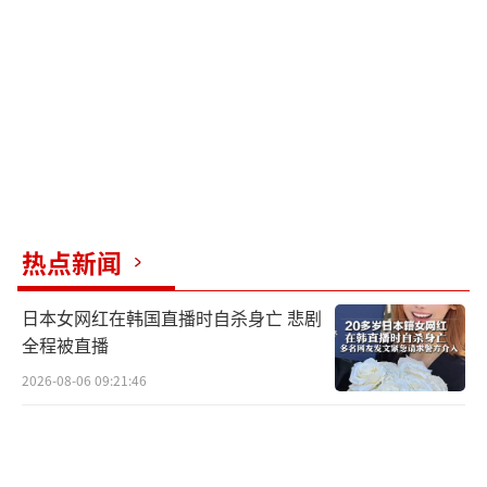
崔圭夏是朴正熙刺杀事件后的继任者，但
他的统治并未能持续多久。1979年，全斗焕领
导的政变推翻了崔圭夏，并将其迫使下台。尽
管崔圭夏并未遭遇严重的政治迫害，但在退休
后仍面临法律审判。
全斗焕通过军事政变推翻了崔圭夏，成为
总统。他的统治充满了暴力和镇压，尤其是在
热点新闻
光州事件中的残酷表现。1988年任期结束后，
他因参与光州事件被判终身监禁，1997年通过
日本女网红在韩国直播时自杀身亡 悲剧
特赦被释放。
全程被直播
2026-08-06 09:21:46
卢泰愚在1987年通过选举登上青瓦台，标
志着韩国的民主化进程。然而，他的政府深陷
腐败与权力滥用之中。1995年，卢泰愚因腐败