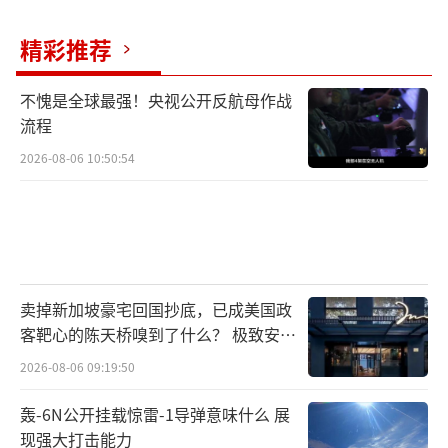
政治历史中的一段悲剧。
精彩推荐
李明博在当选总统后推行激进的经济改
革，但他的政权也充满了贪污和腐败。卸任
不愧是全球最强！央视公开反航母作战
后，他因贪腐案件被判处17年监禁，成为韩国
流程
历史上第二位因腐败罪被判刑的前总统。
2026-08-06 10:50:54
朴槿惠是韩国第一位女总统，她的当选曾
被视为政治改革的象征。然而，2016年的“闺
蜜门”事件使她陷入巨大丑闻。2017年，她被
弹劾并被判刑22年，成为首位因贪腐和滥权被
卖掉新加坡豪宅回国抄底，已成美国政
弹劾下台的总统。
客靶心的陈天桥嗅到了什么？ 极致安全
的追寻
2026-08-06 09:19:50
文在寅在2017年当选为总统，并进行了一
系列廉政建设和改革措施。他的政治生涯较为
轰-6N公开挂载惊雷-1导弹意味什么 展
现强大打击能力
平稳，没有涉及重大丑闻。任期结束后，他选