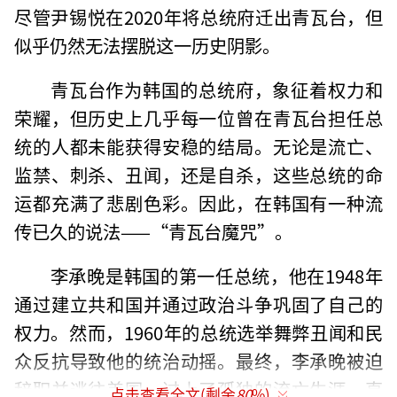
尽管尹锡悦在2020年将总统府迁出青瓦台，但
似乎仍然无法摆脱这一历史阴影。
青瓦台作为韩国的总统府，象征着权力和
荣耀，但历史上几乎每一位曾在青瓦台担任总
统的人都未能获得安稳的结局。无论是流亡、
监禁、刺杀、丑闻，还是自杀，这些总统的命
运都充满了悲剧色彩。因此，在韩国有一种流
传已久的说法——“青瓦台魔咒”。
李承晚是韩国的第一任总统，他在1948年
通过建立共和国并通过政治斗争巩固了自己的
权力。然而，1960年的总统选举舞弊丑闻和民
众反抗导致他的统治动摇。最终，李承晚被迫
辞职并逃往美国，过上了孤独的流亡生涯，直
点击查看全文(剩余
80
%)