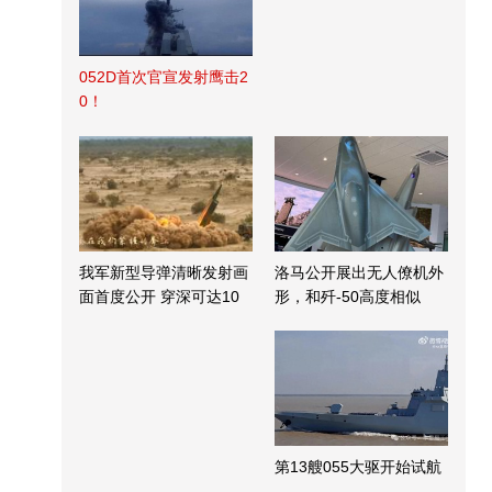
052D首次官宣发射鹰击2
0！
我军新型导弹清晰发射画
洛马公开展出无人僚机外
面首度公开 穿深可达10
形，和歼-50高度相似
米
第13艘055大驱开始试航