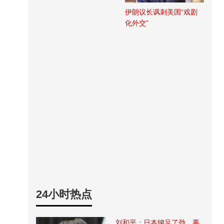
伊朗议长讽刺美国“戏剧
化外交”
24小时热点
刘和平：日本铆足了劲，要