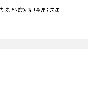
 轰-6N携惊雷-1导弹引关注