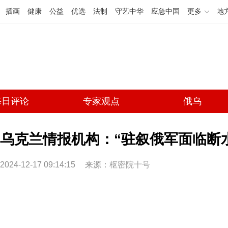
插画
健康
公益
优选
法制
守艺中华
应急中国
更多
地
每日评论
专家观点
俄乌
乌克兰情报机构：“驻叙俄军面临断
2024-12-17 09:14:15
来源：
枢密院十号