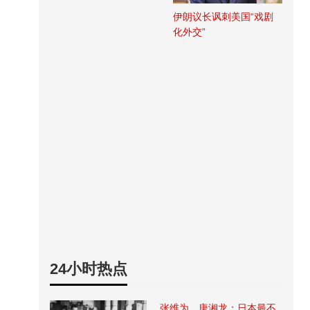
伊朗议长讽刺美国“戏剧
化外交”
24小时热点
张维为、唐湘龙：日本最不