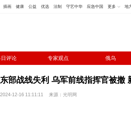
插画
健康
公益
优选
法制
守艺中华
应急中国
更多
地
每日评论
专家观点
俄乌
东部战线失利 乌军前线指挥官被撤 
2024-12-16 11:11:11
来源：
光明网