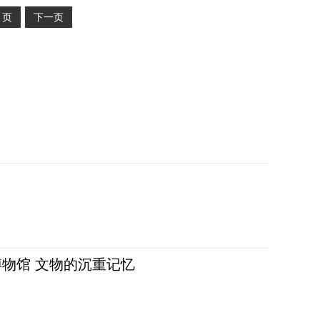
2
页
下一页
物馆 文物的沉重记忆