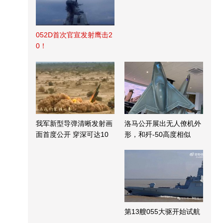
052D首次官宣发射鹰击2
0！
我军新型导弹清晰发射画
洛马公开展出无人僚机外
面首度公开 穿深可达10
形，和歼-50高度相似
米
第13艘055大驱开始试航