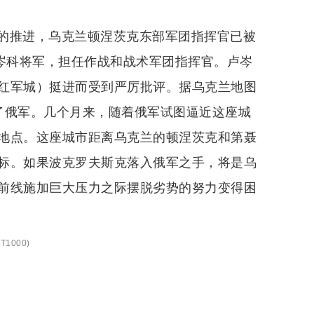
的推进，乌克兰顿涅茨克东部军团指挥官已被
卢岑科将军，担任作战和战术军团指挥官。卢岑
红军城）挺进而受到严厉批评。据乌克兰地图
了俄军。几个月来，随着俄军试图逼近这座城
地点。这座城市距离乌克兰的顿涅茨克和第聂
目标。如果波克罗夫斯克落入俄军之手，将是乌
前线施加巨大压力之际摆脱劣势的努力变得困
T1000
)