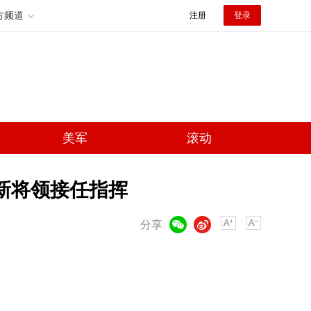
方频道
注册
登录
美军
滚动
新将领接任指挥
微信
微博
分享