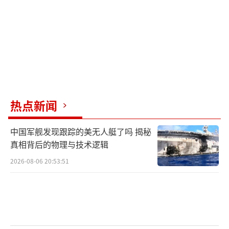
但未出现企业大规模注销现象，部分企业因政
策因素迁往其他地区。
2024年，全国芯片设计企业数量达到3626
家，较上一年增加175家。然而，这一增幅主要
来源于企业异地发展，新创企业的数量增速明
显放缓。从规模来看，过亿元销售额的企业数
热点新闻
量增长到731家，长三角地区占据绝对优势，尤
中国军舰发现跟踪的美无人艇了吗 揭秘
其是上海，拥有110家过亿元企业，成为全国领
真相背后的物理与技术逻辑
先的芯片设计中心。
2026-08-06 20:53:51
尽管如此，全国范围内的大多数芯片设计
企业仍然是规模较小的小微企业，占比高达87.
9%。团队人数超过1000人的企业数量从上年的
34家减少到32家，而规模在500至1000人之间