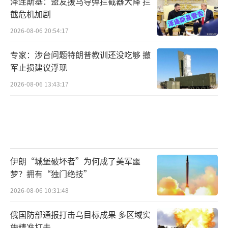
泽连斯基：盟友援乌导弹拦截器大降 拦
截危机加剧
2026-08-06 20:54:17
专家：涉台问题特朗普教训还没吃够 撤
军止损建议浮现
2026-08-06 13:43:17
伊朗“城堡破坏者”为何成了美军噩
梦？拥有“独门绝技”
2026-08-06 10:31:48
俄国防部通报打击乌目标成果 多区域实
施精准打击