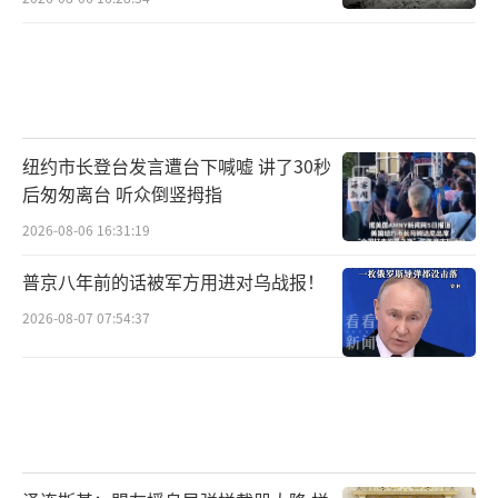
下，中国芯片设计业需要在产品、技术与创新
层面齐头并进，才能从中低端迈向更高的价值
链，赢得更广阔的未来。
（责任编辑：张佳鑫）
纽约市长登台发言遭台下喊嘘 讲了30秒
后匆匆离台 听众倒竖拇指
2026-08-06 16:31:19
普京八年前的话被军方用进对乌战报！
2026-08-07 07:54:37