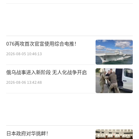
略，为行业未来发展指明了方向：
提升产品竞争力
芯片设计企业的核心竞争
力在于产品品质。只有聚焦产品创新，才能在
激烈的市场竞争中立于不败之地。
076两攻首次官宣使用综合电推！
2026-08-05 10:46:13
技术创新为基石
设计企业应积极探索适合
自身特点的技术路径，加强与制造企业的协同
俄乌战事进入新阶段 无人化战争开启
发展，特别是推进不依赖先进工艺的设计技
2026-08-06 13:42:48
术。
聚焦应用创新
应用创新是当前环境下的一
大优势，背靠14亿人口的庞大市场，中国企业
应更加注重与实际需求相结合的应用场景开
日本政府对华挑衅！
发。