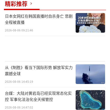
精彩推荐
产品处于价值链中低端
传统市场缺乏创新
产品，而人工智能和电动汽车等新兴领域尚未
日本女网红在韩国直播时自杀身亡 悲剧
发挥显著作用，行业整体仍局限于通信和消费
全程被直播
电子领域。
2026-08-06 09:21:46
经营成本居高不下
人才争夺战与资本助推
的高薪潮，令部分企业陷入资金紧张甚至破产
的困境。
从《制胜》看当下国际形势 解放军实力
恶性竞争破坏行业生态
不计成本的低价竞
震撼全球
争、恶意杀价以及垄断行为，正在对整个行业
2026-08-06 14:45:19
造成严重的内耗。
台媒：大陆对黄岩岛已经实现常态化实
发展建议：在挑战中寻找突破
控 军事化法治化全天候管控
2026-08-06 14:47:02
针对上述问题，魏教授提出了五大应对策