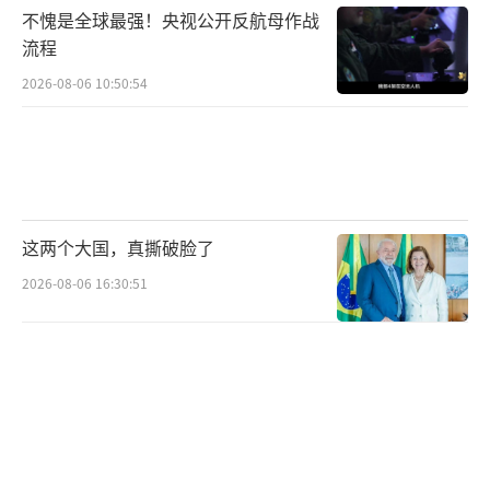
不愧是全球最强！央视公开反航母作战
的企业减少到51家。这一趋势表明，企业规模
流程
化发展的步伐在放缓。
2026-08-06 10:50:54
芯片设计业的深层问题
报告进一步剖析了产业当前存在的深层次
问题：
这两个大国，真撕破脸了
产业集中度低，发展模式分散
虽然中国芯
2026-08-06 16:30:51
片设计企业数量众多，但行业集中度依然不
高，缺乏具有全球竞争力的龙头企业。
增速回落，逐步趋于理性
尽管行业实现了1
1.9%的增长，但与全球19%的增速相比，中国
芯片设计业已经失去了领先优势。