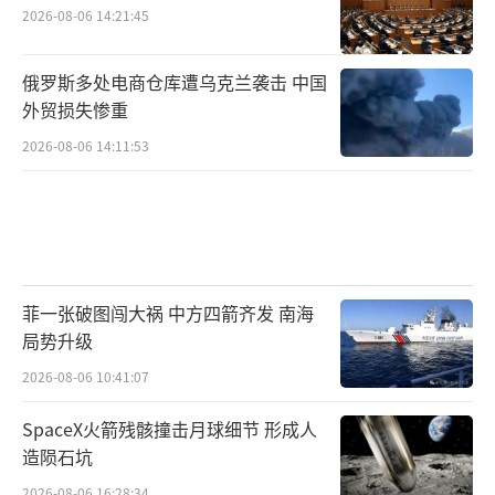
2026-08-06 14:21:45
探索新技术路径
在外部技术封锁加剧的背
景下，中国芯片设计企业需重点关注架构创新
俄罗斯多处电商仓库遭乌克兰袭击 中国
与微系统集成技术，通过封装技术实现性能突
外贸损失惨重
破。
2026-08-06 14:11:53
摆脱路径依赖
魏教授强调，只有打造独立
自主的技术生态体系，才能真正实现行业的可
持续发展。
菲一张破图闯大祸 中方四箭齐发 南海
总结：唯有自强不息，方能行稳致远
局势升级
“中国芯片设计业的发展，唯有自强不
2026-08-06 10:41:07
息，才能在未来实现真正的突破。”魏少军教
SpaceX火箭残骸撞击月球细节 形成人
授的这番总结振奋人心，也为行业指明了前行
造陨石坑
方向。在全球半导体产业竞争日益激烈的当
2026-08-06 16:28:34