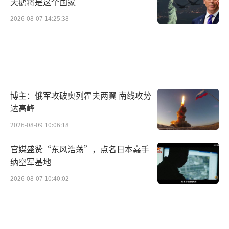
天鹅将是这个国家
方和解中心（隶属俄国防部）副主任奥列格·
2026-08-07 14:25:38
伊格纳修克少将发布的消息称，叙利亚政府军
和俄罗斯空天部队继续在伊德利卜省、哈马省
和阿勒颇打击反政府武装，在过去的一天里，
击毙至少320名武装分子，摧毁了63辆战斗车
辆。
博主：俄军攻破奥列霍夫两翼 南线攻势
达高峰
叙利亚反政府武装攻入阿勒颇
2026-08-09 10:06:18
视觉中国
官媒盛赞“东风浩荡”，点名日本嘉手
纳空军基地
对于陷入动荡的叙利亚局势，一直以来反
对叙利亚政府的美国急于撇清关系。据美国有
2026-08-07 10:40:02
线电视新闻网（CNN）报道，美国国防部发言
人帕特里克·赖德2日表示，“沙姆解放组