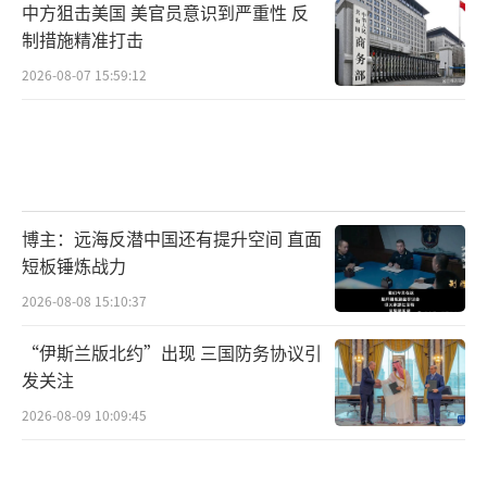
中方狙击美国 美官员意识到严重性 反
在很大程度上一直处于休眠状态。分析人士担
制措施精准打击
心，阿勒颇发生的大规模冲突可能打破僵局，
2026-08-07 15:59:12
重新点燃内战。根据联合国的数据，在持续十
多年的内战中，叙利亚已有超过30万名平民丧
生，数百万人流离失所。
联合国秘书长古特雷斯2日发表声明，对叙
博主：远海反潜中国还有提升空间 直面
利亚局势升级感到震惊。古特雷斯呼吁立即停
短板锤炼战力
止敌对行动，提醒各方根据国际法，包括人道
2026-08-08 15:10:37
主义法承担义务，并呼吁根据安全理事会第225
“伊斯兰版北约”出现 三国防务协议引
4（2015）号决议立即恢复联合国促进的政治进
发关注
程。
（责任编辑：许朝）
2026-08-09 10:09:45