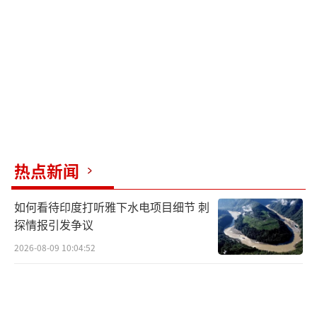
致的基础上结束冲突。他补充说，安卡拉密切
关注叙利亚局势发展，土耳其外交部长和国家
情报局局长正与有关国家接触。
俄罗斯外交部长拉夫罗夫已在11月30日与
阿拉格齐通电话，双方在通话中均表示坚定支
持叙利亚的国家主权和领土完整，支持叙利亚
热点新闻
政府军打击恐怖组织。双方都认为，应该在阿
斯塔纳会谈模式内解决叙利亚问题，作为担保
如何看待印度打听雅下水电项目细节 刺
国的伊朗、俄罗斯和土耳其有必要进行协调。
探情报引发争议
拉夫罗夫11月30日还与费丹通电话，双方
2026-08-09 10:04:52
表达了对叙利亚局势升级的担忧，认为有必
要“协调联合行动以稳定局势”。拉夫罗夫和