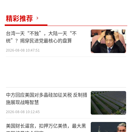
颇，并对邻近的哈马省发动攻击。“沙姆解放
组织”是叙利亚内战中一个活跃的武装团体，
精彩推荐
于2017年由恐怖组织“征服沙姆阵线”与其它
一些反政府武装团体合并而成，被美国、俄罗
台湾一天“不独”，大陆一天“不
斯等国认定为恐怖组织。
统”？揭穿民进党最核心的盘算
2026-08-08 10:47:51
11月30日，叙利亚陆军和武装部队总司令
部证实，反政府武装已进入阿勒颇大部分地
区，政府军正在执行对抗恐怖组织的行动，准
备发起反击。叙利亚总统阿萨德表示，叙政府
致力于捍卫领土完整，“无论恐怖分子的袭击
中方回应美国对多晶硅加征关税 反制措
有多激烈，叙利亚有能力在盟友的帮助下消灭
施展现战略智慧
他们。”
2026-08-08 10:12:45
美国财长逼宫，扣押万亿美债，最大黑
塔斯社12月2日援引俄罗斯驻叙利亚交战各