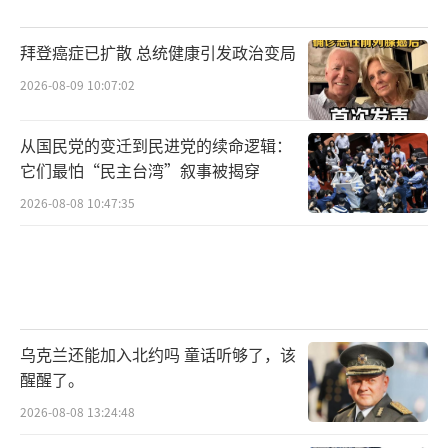
织”已被美国列入恐怖组织名单，美国与叙利
亚反政府武装的突袭没有关系。
拜登癌症已扩散 总统健康引发政治变局
美国总统国家安全事务助理沙利文1日表
2026-08-09 10:07:02
示，美国不会同情俄罗斯、伊朗和黎巴嫩真主
从国民党的变迁到民进党的续命逻辑：
党支持的叙利亚政府，但美国也对“沙姆解放
它们最怕“民主台湾”叙事被揭穿
组织”的目标和意图感到担忧。美国国务院发
2026-08-08 10:47:35
言人马修·米勒则表示，美国政府不会考虑解
除对叙利亚政府的制裁。
CNN称，美国无法支持叙利亚政府或“沙
姆解放组织”中的任何一方，但又要设法维持
乌克兰还能加入北约吗 童话听够了，该
在叙利亚近1000名非法驻军，这使美国面
醒醒了。
临“两难困境”。
2026-08-08 13:24:48
自2020年签订停火协议以来，叙利亚内战