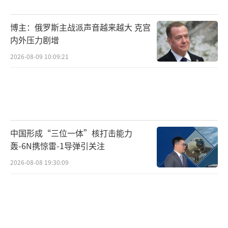
费丹指出，需要利用好阿斯塔纳会谈模式发挥
的作用。
博主：俄罗斯主战派声音越来越大 克宫
内外压力剧增
叙利亚问题阿斯塔纳会谈由俄罗斯、土耳
其和伊朗三国于2017年发起，主要目的是推动
2026-08-09 10:09:21
叙利亚境内政府军与反对派武装实现停火，就
叙利亚国内重大政治问题达成意向性共识，寻
求叙利亚危机解决方案。
俄罗斯外交部长拉夫罗夫
中国形成“三位一体”核打击能力
轰-6N携惊雷-1导弹引关注
视觉中国
2026-08-08 19:30:09
当地时间11月27日，由“沙姆解放组
织”（HTS）领导的叙利亚反政府武装发动突
袭，时隔八年首次攻入叙利亚西北部重镇阿勒