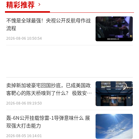
精彩推荐
一个敏感问题，而且，话筒还不关。
不愧是全球最强！央视公开反航母作战
俄罗斯，你这是故意的双簧吧。
流程
2026-08-06 10:50:54
但
双簧也罢，乌龙也罢，我们还是看到一
个危险的信号。
乌克兰瞄准俄罗斯境内，俄罗斯则在准备
大杀器。
卖掉新加坡豪宅回国抄底，已成美国政
如果西方所说真的，俄使用的是中程导弹
客靶心的陈天桥嗅到了什么？ 极致安全
而不是洲际导弹，那说明俄罗斯还在观望，也
的追寻
2026-08-06 09:19:50
在评估事态。
轰-6N公开挂载惊雷-1导弹意味什么 展
现强大打击能力
但万事总有开头，俄罗斯最强大的武器，
先是核威慑，后是核武器。
2026-08-05 16:14:01