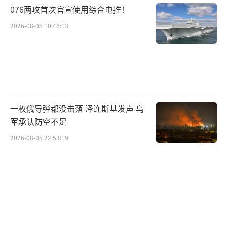
076两攻首次官宣使用综合电推！
但关键是，乌克兰上演乌龙，俄罗斯还积
极配合。
2026-08-05 10:46:13
甚至在俄外交部记者会上，还发生了戏剧
性一幕。
俄外交部发言人扎哈罗娃，在发布会现
一枚俄导弹都没击落 泽连斯基发声 乌
场，突然接到一个电话。她让大家稍等一下，
军承认防空不足
也没有关话筒，所以对方的声音，记者们也清
2026-08-05 22:53:19
晰可见。
话筒里的声音，告诉扎哈罗娃：
关于弹道
导弹的事情，不管西方媒体说什么，我们都不
予置评……
恰好这个时间点，突然打来电话，谈这样