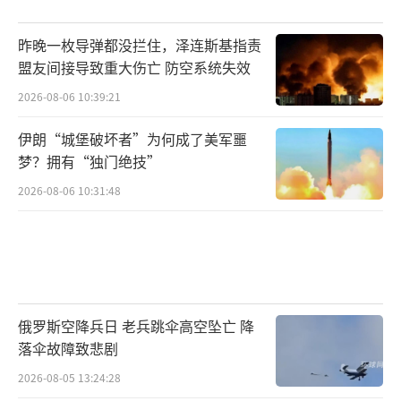
昨晚一枚导弹都没拦住，泽连斯基指责
盟友间接导致重大伤亡 防空系统失效
2026-08-06 10:39:21
伊朗“城堡破坏者”为何成了美军噩
梦？拥有“独门绝技”
2026-08-06 10:31:48
俄罗斯空降兵日 老兵跳伞高空坠亡 降
落伞故障致悲剧
2026-08-05 13:24:28