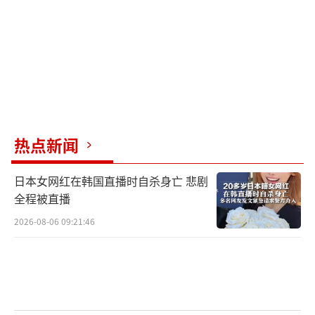
他称：
“先是伊朗，然后是朝鲜。今天是
俄罗斯的新型导弹。所有参数：速度、高度——
都与洲际弹道导弹相符……”
但真实情况呢？
我看到，
随后有美国官员辟谣说：俄罗斯
热点新闻
对乌克兰发射的，不是洲际弹道导弹，而是一
枚中程导弹。
日本女网红在韩国直播时自杀身亡 悲剧
全程被直播
虽然都是导弹，但此导弹和彼导弹，效果
2026-08-06 09:21:46
大不同，象征意义更不同。
如果美国官员说的是事实，那乌克兰的说
法，就是一个大乌龙。