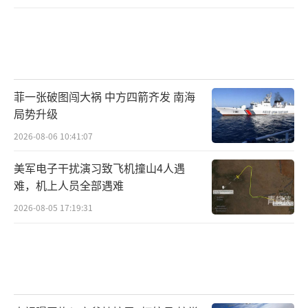
如果被逼到墙角，以俄罗斯的个性，一切
可能性都不可排除。更别忘了，普京似乎曾说
过这样一句话，如果俄罗斯都没有了，还要这
个地球干什么？
菲一张破图闯大祸 中方四箭齐发 南海
局势升级
战火还在继续，
一个可怕的现实是：人类
2026-08-06 10:41:07
发明了洲际导弹，洲际导弹用于人类实战，越
美军电子干扰演习致飞机撞山4人遇
来越近了。
（责任编辑：许朝）
难，机上人员全部遇难
2026-08-05 17:19:31