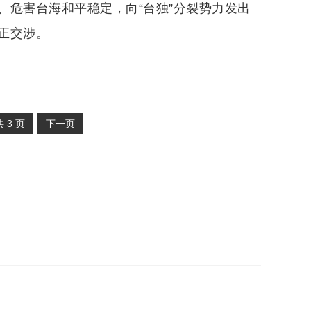
、危害台海和平稳定，向“台独”分裂势力发出
正交涉。
共
3
页
下一页