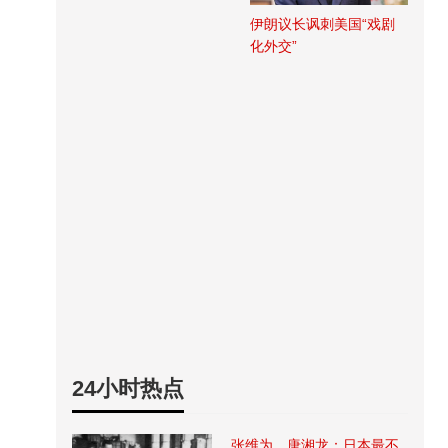
伊朗议长讽刺美国“戏剧
化外交”
24小时热点
张维为、唐湘龙：日本最不