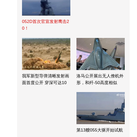
052D首次官宣发射鹰击2
0！
我军新型导弹清晰发射画
洛马公开展出无人僚机外
面首度公开 穿深可达10
形，和歼-50高度相似
米
第13艘055大驱开始试航