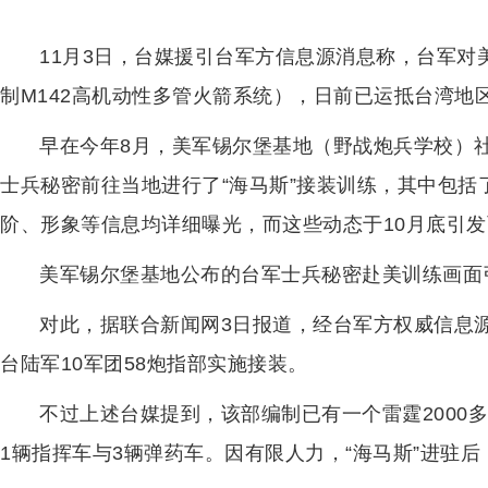
11月3日，台媒援引台军方信息源消息称，台军对美
制M142高机动性多管火箭系统），日前已运抵台湾地
早在今年8月，美军锡尔堡基地（野战炮兵学校）
士兵秘密前往当地进行了“海马斯”接装训练，其中包
阶、形象等信息均详细曝光，而这些动态于10月底引
美军锡尔堡基地公布的台军士兵秘密赴美训练画面
对此，据联合新闻网3日报道，经台军方权威信息源
台陆军10军团58炮指部实施接装。
不过上述台媒提到，该部编制已有一个雷霆2000
1辆指挥车与3辆弹药车。因有限人力，“海马斯”进驻后