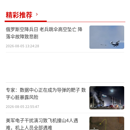
精彩推荐
俄罗斯空降兵日 老兵跳伞高空坠亡 降
落伞故障致悲剧
2026-08-05 13:24:28
专家：数据中心正在成为导弹的靶子 数
字心脏暴露风险
2026-08-05 22:55:47
美军电子干扰演习致飞机撞山4人遇
难，机上人员全部遇难