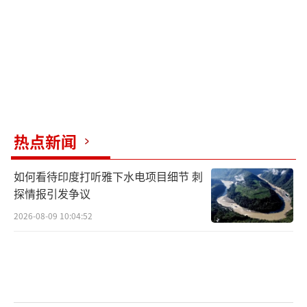
岁，曾作为坦克连长参加2006年的第二次黎以
战争，期间在阿伊塔沙布战役中独自驾驶坦克
冒险营救伞兵旅部队并向“真主党”交火。
达克萨死后，以色列国防军任命第162师副
师长梅尔·比德曼上校（Meir Biderman）为
热点新闻
第401旅的代理旅长。401旅前旅长本尼·阿哈
伦上校（Benny Aharon）将接替比德曼的位
如何看待印度打听雅下水电项目细节 刺
置。
探情报引发争议
2026-08-09 10:04:52
丹尼尔·埃拉中校（Daniel Ella）是第401
装甲旅第52营的前营长，在7月份的加沙战斗中
受了轻伤，他将回归担任该营的代理营长。
当下，加沙地区的战斗仍在继续。据半岛