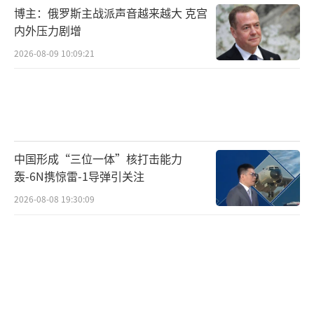
博主：俄罗斯主战派声音越来越大 克宫
电视台消息，当地时间10月18日，哈马斯政治
内外压力剧增
局成员、高级官员哈利勒·哈亚证实称，哈马
2026-08-09 10:09:21
斯领导人叶海亚·辛瓦尔战死。哈利勒·哈亚
补充称，除非以色列停止对加沙的侵略并撤
军，否则以色列人质将不会获释。
此外，哈利勒·哈亚还在电视讲话中代表
中国形成“三位一体”核打击能力
哈马斯“缅怀殉难烈士叶海亚·辛瓦
轰-6N携惊雷-1导弹引关注
尔”：“他英勇地挺身而出，昂首挺胸，手持
2026-08-08 19:30:09
枪支，直到最后一口气、生命的最后一刻都在
战斗。”
（责任编辑：许朝）