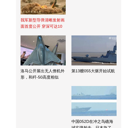
我军新型导弹清晰发射画
面首度公开 穿深可达10
米
洛马公开展出无人僚机外
第13艘055大驱开始试航
形，和歼-50高度相似
中国052D在冲之鸟礁海
域实弹射击，日本急了