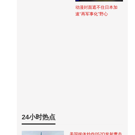
动漫封面遮不住日本加
速“再军事化”野心
24小时热点
美国媒体炒作052D发射鹰击